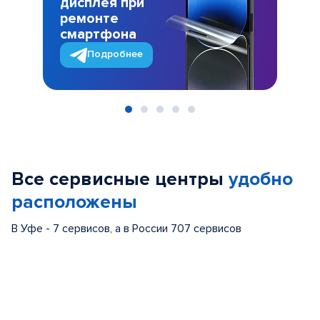
дисплея при
ремонте
смартфона
Подробнее
Item
1
of
Все сервисные центры
удобно
5
расположены
В Уфе - 7 сервисов, а в России 707 сервисов