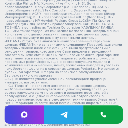
правообладатель LG Corp. (ЭлДжи Корп.); Philips - правообладатель
Koninklijke Philips N.V. (Конинклийке Филипс Н.В.); Sony -
правообладатель Sony Corporation (Сони Корпорейшн); ASUS -
правообладатель ASUSTeK Computer Inc. (Асустек Компьютер
Инкорпорейшн); ACER - правообладатель Acer Incorporated (Эйсер
Инкорпорейтед); DELL - правообладатель Dell Inc.(Делл Инк.); HP -
правообладатель HP Hewlett-Packard Group LLC (ЭйчПи Хьюлетт
Паккард Груп ЛЛК); Toshiba - правообладатель KABUSHIKI KAISHA
TOSHIBA, also trading as Toshiba Corporation (КАБУШИКИ КАЙША
ТОШИБА также торгующая как Тосиба Корпорейшн). Товарные знаки
используется с целью описания товара, в отношении которых
производятся услуги по ремонту сервисными центрами
«PEDANT».Услуги оказываются в неавторизованных сервисных
центрах «PEDANT», не связанными с компаниями Правообладателями
товарных знаков и/или с ее официальными представителями в
отношении товаров, которые уже были введены в гражданский
оборот в смысле статьи 1487 ГК РФ ** - время ремонта, срок гарантии
могут меняться в зависимости от модели устройства и сложности
проводимых работ Информация о соответствующих моделях и
комплектациях и их наличии, ценах, возможных выгодах и условиях
приобретения доступна в сервисных центрах Pedant.ru. Не является
публичной офертой. Оферта на сервисное обслуживание
Застрахованного имущества
— СЦ не является уполномоченной организацией продавца,
импортера, изготовителя.
— СЦ "Педант" не является авторизованным сервис центром.
— Обозначение используется не с целью индивидуализации
соответствующих услуг по ремонту и введения посетителей в
заблуждение, а с целью информирования потребителей о
предоставляемых услугах в отношении техники правообладателей.
Вся информация на сайте носит исключительно информационный
характер.
© 2026 pedant-ufa.ru
Любое использование либо копирование материалов сайта,
элементов дизайна и оформления не допускается.