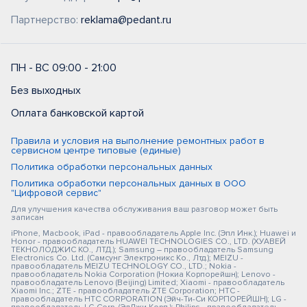
Партнерство:
reklama@pedant.ru
ПН - ВС 09:00 - 21:00
Без выходных
Оплата банковской картой
Правила и условия на выполнение ремонтных работ в
сервисном центре типовые (единые)
Политика обработки персональных данных
Политика обработки персональных данных в ООО
"Цифровой сервис"
Для улучшения качества обслуживания ваш разговор может быть
записан
iPhone, Macbook, iPad - правообладатель Apple Inc. (Эпл Инк.); Huawei и
Honor - правообладатель HUAWEI TECHNOLOGIES CO., LTD. (ХУАВЕЙ
ТЕКНОЛОДЖИС КО., ЛТД.); Samsung – правообладатель Samsung
Electronics Co. Ltd. (Самсунг Электроникс Ко., Лтд.); MEIZU -
правообладатель MEIZU TECHNOLOGY CO., LTD.; Nokia -
правообладатель Nokia Corporation (Нокиа Корпорейшн); Lenovo -
правообладатель Lenovo (Beijing) Limited; Xiaomi - правообладатель
Xiaomi Inc.; ZTE - правообладатель ZTE Corporation; HTC -
правообладатель HTC CORPORATION (Эйч-Ти-Си КОРПОРЕЙШН); LG -