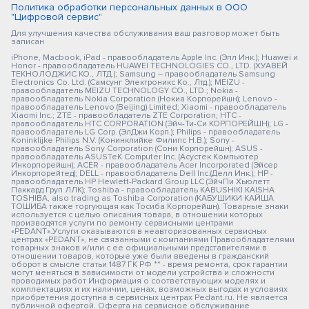
Политика обработки персональных данных в ООО
"Цифровой сервис"
Для улучшения качества обслуживания ваш разговор может быть
записан
iPhone, Macbook, iPad - правообладатель Apple Inc. (Эпл Инк.); Huawei и
Honor - правообладатель HUAWEI TECHNOLOGIES CO., LTD. (ХУАВЕЙ
ТЕКНОЛОДЖИС КО., ЛТД.); Samsung – правообладатель Samsung
Electronics Co. Ltd. (Самсунг Электроникс Ко., Лтд.); MEIZU -
правообладатель MEIZU TECHNOLOGY CO., LTD.; Nokia -
правообладатель Nokia Corporation (Нокиа Корпорейшн); Lenovo -
правообладатель Lenovo (Beijing) Limited; Xiaomi - правообладатель
Xiaomi Inc.; ZTE - правообладатель ZTE Corporation; HTC -
правообладатель HTC CORPORATION (Эйч-Ти-Си КОРПОРЕЙШН); LG -
правообладатель LG Corp. (ЭлДжи Корп.); Philips - правообладатель
Koninklijke Philips N.V. (Конинклийке Филипс Н.В.); Sony -
правообладатель Sony Corporation (Сони Корпорейшн); ASUS -
правообладатель ASUSTeK Computer Inc. (Асустек Компьютер
Инкорпорейшн); ACER - правообладатель Acer Incorporated (Эйсер
Инкорпорейтед); DELL - правообладатель Dell Inc.(Делл Инк.); HP -
правообладатель HP Hewlett-Packard Group LLC (ЭйчПи Хьюлетт
Паккард Груп ЛЛК); Toshiba - правообладатель KABUSHIKI KAISHA
TOSHIBA, also trading as Toshiba Corporation (КАБУШИКИ КАЙША
ТОШИБА также торгующая как Тосиба Корпорейшн). Товарные знаки
используется с целью описания товара, в отношении которых
производятся услуги по ремонту сервисными центрами
«PEDANT».Услуги оказываются в неавторизованных сервисных
центрах «PEDANT», не связанными с компаниями Правообладателями
товарных знаков и/или с ее официальными представителями в
отношении товаров, которые уже были введены в гражданский
оборот в смысле статьи 1487 ГК РФ ** - время ремонта, срок гарантии
могут меняться в зависимости от модели устройства и сложности
проводимых работ Информация о соответствующих моделях и
комплектациях и их наличии, ценах, возможных выгодах и условиях
приобретения доступна в сервисных центрах Pedant.ru. Не является
публичной офертой. Оферта на сервисное обслуживание