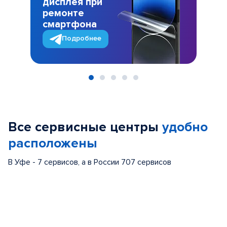
дисплея при
ремонте
смартфона
Подробнее
Item
1
of
Все сервисные центры
удобно
5
расположены
В Уфе - 7 сервисов, а в России 707 сервисов