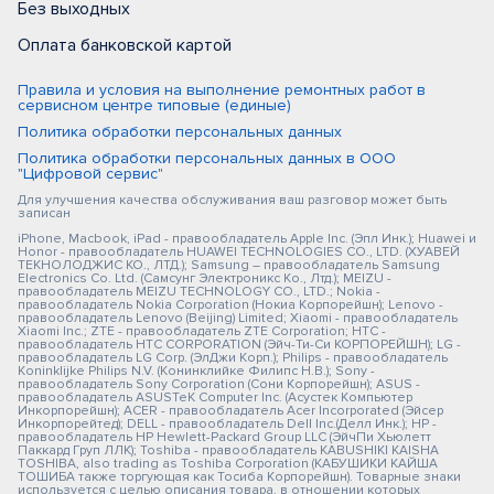
Без выходных
Оплата банковской картой
Правила и условия на выполнение ремонтных работ в
сервисном центре типовые (единые)
Политика обработки персональных данных
Политика обработки персональных данных в ООО
"Цифровой сервис"
Для улучшения качества обслуживания ваш разговор может быть
записан
iPhone, Macbook, iPad - правообладатель Apple Inc. (Эпл Инк.); Huawei и
Honor - правообладатель HUAWEI TECHNOLOGIES CO., LTD. (ХУАВЕЙ
ТЕКНОЛОДЖИС КО., ЛТД.); Samsung – правообладатель Samsung
Electronics Co. Ltd. (Самсунг Электроникс Ко., Лтд.); MEIZU -
правообладатель MEIZU TECHNOLOGY CO., LTD.; Nokia -
правообладатель Nokia Corporation (Нокиа Корпорейшн); Lenovo -
правообладатель Lenovo (Beijing) Limited; Xiaomi - правообладатель
Xiaomi Inc.; ZTE - правообладатель ZTE Corporation; HTC -
правообладатель HTC CORPORATION (Эйч-Ти-Си КОРПОРЕЙШН); LG -
правообладатель LG Corp. (ЭлДжи Корп.); Philips - правообладатель
Koninklijke Philips N.V. (Конинклийке Филипс Н.В.); Sony -
правообладатель Sony Corporation (Сони Корпорейшн); ASUS -
правообладатель ASUSTeK Computer Inc. (Асустек Компьютер
Инкорпорейшн); ACER - правообладатель Acer Incorporated (Эйсер
Инкорпорейтед); DELL - правообладатель Dell Inc.(Делл Инк.); HP -
правообладатель HP Hewlett-Packard Group LLC (ЭйчПи Хьюлетт
Паккард Груп ЛЛК); Toshiba - правообладатель KABUSHIKI KAISHA
TOSHIBA, also trading as Toshiba Corporation (КАБУШИКИ КАЙША
ТОШИБА также торгующая как Тосиба Корпорейшн). Товарные знаки
используется с целью описания товара, в отношении которых