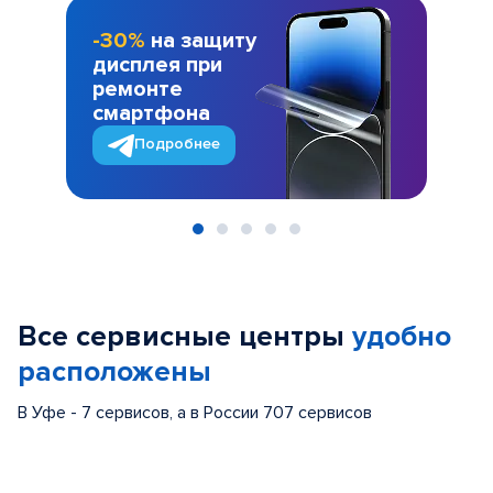
-30%
на защиту
дисплея при
ремонте
смартфона
Подробнее
Item
1
of
Все сервисные центры
удобно
5
расположены
В Уфе - 7 сервисов, а в России 707 сервисов