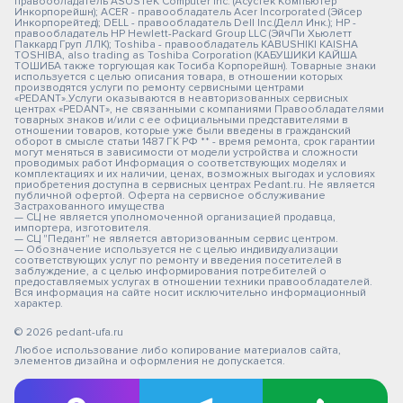
правообладатель ASUSTeK Computer Inc. (Асустек Компьютер
Инкорпорейшн); ACER - правообладатель Acer Incorporated (Эйсер
Инкорпорейтед); DELL - правообладатель Dell Inc.(Делл Инк.); HP -
правообладатель HP Hewlett-Packard Group LLC (ЭйчПи Хьюлетт
Паккард Груп ЛЛК); Toshiba - правообладатель KABUSHIKI KAISHA
TOSHIBA, also trading as Toshiba Corporation (КАБУШИКИ КАЙША
ТОШИБА также торгующая как Тосиба Корпорейшн). Товарные знаки
используется с целью описания товара, в отношении которых
производятся услуги по ремонту сервисными центрами
«PEDANT».Услуги оказываются в неавторизованных сервисных
центрах «PEDANT», не связанными с компаниями Правообладателями
товарных знаков и/или с ее официальными представителями в
отношении товаров, которые уже были введены в гражданский
оборот в смысле статьи 1487 ГК РФ ** - время ремонта, срок гарантии
могут меняться в зависимости от модели устройства и сложности
проводимых работ Информация о соответствующих моделях и
комплектациях и их наличии, ценах, возможных выгодах и условиях
приобретения доступна в сервисных центрах Pedant.ru. Не является
публичной офертой. Оферта на сервисное обслуживание
Застрахованного имущества
— СЦ не является уполномоченной организацией продавца,
импортера, изготовителя.
— СЦ "Педант" не является авторизованным сервис центром.
— Обозначение используется не с целью индивидуализации
соответствующих услуг по ремонту и введения посетителей в
заблуждение, а с целью информирования потребителей о
предоставляемых услугах в отношении техники правообладателей.
Вся информация на сайте носит исключительно информационный
характер.
© 2026 pedant-ufa.ru
Любое использование либо копирование материалов сайта,
элементов дизайна и оформления не допускается.