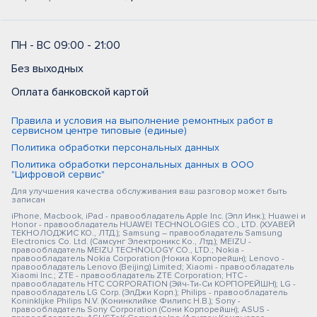
ПН - ВС 09:00 - 21:00
Без выходных
Оплата банковской картой
Правила и условия на выполнение ремонтных работ в
сервисном центре типовые (единые)
Политика обработки персональных данных
Политика обработки персональных данных в ООО
"Цифровой сервис"
Для улучшения качества обслуживания ваш разговор может быть
записан
iPhone, Macbook, iPad - правообладатель Apple Inc. (Эпл Инк.); Huawei и
Honor - правообладатель HUAWEI TECHNOLOGIES CO., LTD. (ХУАВЕЙ
ТЕКНОЛОДЖИС КО., ЛТД.); Samsung – правообладатель Samsung
Electronics Co. Ltd. (Самсунг Электроникс Ко., Лтд.); MEIZU -
правообладатель MEIZU TECHNOLOGY CO., LTD.; Nokia -
правообладатель Nokia Corporation (Нокиа Корпорейшн); Lenovo -
правообладатель Lenovo (Beijing) Limited; Xiaomi - правообладатель
Xiaomi Inc.; ZTE - правообладатель ZTE Corporation; HTC -
правообладатель HTC CORPORATION (Эйч-Ти-Си КОРПОРЕЙШН); LG -
правообладатель LG Corp. (ЭлДжи Корп.); Philips - правообладатель
Koninklijke Philips N.V. (Конинклийке Филипс Н.В.); Sony -
правообладатель Sony Corporation (Сони Корпорейшн); ASUS -