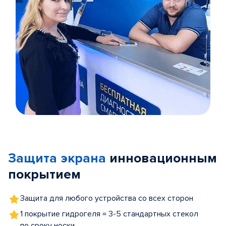
Item
1
of
Защита экрана
инновационным
5
покрытием
Защита для любого устройства со всех сторон
1 покрытие гидрогеля = 3-5 стандартных стекол
по сроку носки