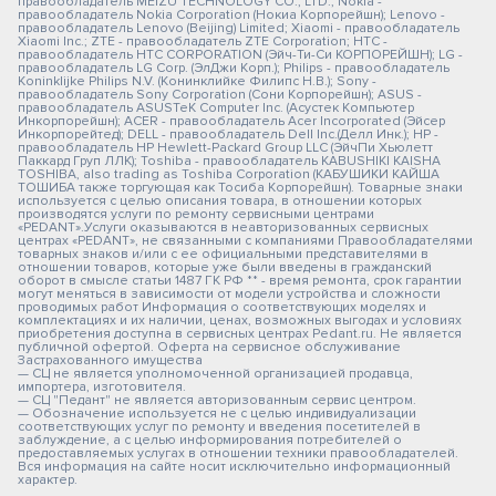
правообладатель MEIZU TECHNOLOGY CO., LTD.; Nokia -
правообладатель Nokia Corporation (Нокиа Корпорейшн); Lenovo -
правообладатель Lenovo (Beijing) Limited; Xiaomi - правообладатель
Xiaomi Inc.; ZTE - правообладатель ZTE Corporation; HTC -
правообладатель HTC CORPORATION (Эйч-Ти-Си КОРПОРЕЙШН); LG -
правообладатель LG Corp. (ЭлДжи Корп.); Philips - правообладатель
Koninklijke Philips N.V. (Конинклийке Филипс Н.В.); Sony -
правообладатель Sony Corporation (Сони Корпорейшн); ASUS -
правообладатель ASUSTeK Computer Inc. (Асустек Компьютер
Инкорпорейшн); ACER - правообладатель Acer Incorporated (Эйсер
Инкорпорейтед); DELL - правообладатель Dell Inc.(Делл Инк.); HP -
правообладатель HP Hewlett-Packard Group LLC (ЭйчПи Хьюлетт
Паккард Груп ЛЛК); Toshiba - правообладатель KABUSHIKI KAISHA
TOSHIBA, also trading as Toshiba Corporation (КАБУШИКИ КАЙША
ТОШИБА также торгующая как Тосиба Корпорейшн). Товарные знаки
используется с целью описания товара, в отношении которых
производятся услуги по ремонту сервисными центрами
«PEDANT».Услуги оказываются в неавторизованных сервисных
центрах «PEDANT», не связанными с компаниями Правообладателями
товарных знаков и/или с ее официальными представителями в
отношении товаров, которые уже были введены в гражданский
оборот в смысле статьи 1487 ГК РФ ** - время ремонта, срок гарантии
могут меняться в зависимости от модели устройства и сложности
проводимых работ Информация о соответствующих моделях и
комплектациях и их наличии, ценах, возможных выгодах и условиях
приобретения доступна в сервисных центрах Pedant.ru. Не является
публичной офертой. Оферта на сервисное обслуживание
Застрахованного имущества
— СЦ не является уполномоченной организацией продавца,
импортера, изготовителя.
— СЦ "Педант" не является авторизованным сервис центром.
— Обозначение используется не с целью индивидуализации
соответствующих услуг по ремонту и введения посетителей в
заблуждение, а с целью информирования потребителей о
предоставляемых услугах в отношении техники правообладателей.
Вся информация на сайте носит исключительно информационный
характер.