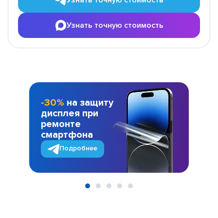
Узнать точную стоимость
-30%
на защиту
дисплея при
ремонте
смартфона
Подробнее
Item
1