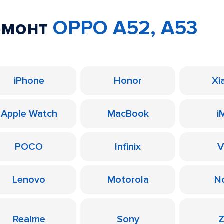
емонт
OPPO A52, A53
iPhone
Honor
Xi
Apple Watch
MacBook
i
POCO
Infinix
V
Lenovo
Motorola
N
Realme
Sony