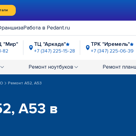
тали
Франшиза
Работа в Pedant.ru
Ц "Мир"
ТЦ "Аркада"
ТРК "Иремель"
8-82
+7 (347) 225-15-28
+7 (347) 225-06-39
стор"
ТДК "Гостиный двор"
ТЦ "Башк
5-03-32
+7 (347) 225-01-95
+7 (347) 211
Ремонт
ноутбуков
Ремонт
план
PO
Ремонт A52, A53
2, A53 в