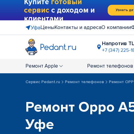
Купите
готовый
сервис
с доходом и
Узнать де
клиентами
Цены
Контакты и адреса
О компании
Уфа
Напротив Т
+7 (347) 225-1
ЦТиО "Про
+7 (347) 22
Ремонт
Apple
Ремонт
телефонов
Сервис Pedant.ru
Ремонт телефонов
Ремонт OP
Ремонт Oppo A5
Уфе