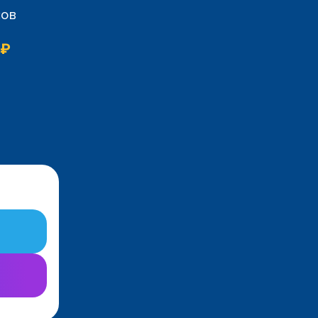
сов
 ₽