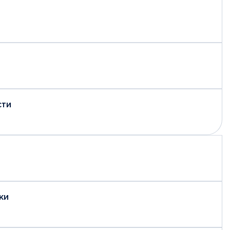
сти
ки