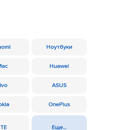
aomi
Ноутбуки
Mac
Huawei
ivo
ASUS
okia
OnePlus
ZTE
Еще...