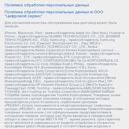
Политика обработки персональных данных
Политика обработки персональных данных в ООО
"Цифровой сервис"
Для улучшения качества обслуживания ваш разговор может быть
записан
iPhone, Macbook, iPad - правообладатель Apple Inc. (Эпл Инк.); Huawei и
Honor - правообладатель HUAWEI TECHNOLOGIES CO., LTD. (ХУАВЕЙ
ТЕКНОЛОДЖИС КО., ЛТД.); Samsung – правообладатель Samsung
Electronics Co. Ltd. (Самсунг Электроникс Ко., Лтд.); MEIZU -
правообладатель MEIZU TECHNOLOGY CO., LTD.; Nokia -
правообладатель Nokia Corporation (Нокиа Корпорейшн); Lenovo -
правообладатель Lenovo (Beijing) Limited; Xiaomi - правообладатель
Xiaomi Inc.; ZTE - правообладатель ZTE Corporation; HTC -
правообладатель HTC CORPORATION (Эйч-Ти-Си КОРПОРЕЙШН); LG -
правообладатель LG Corp. (ЭлДжи Корп.); Philips - правообладатель
Koninklijke Philips N.V. (Конинклийке Филипс Н.В.); Sony -
правообладатель Sony Corporation (Сони Корпорейшн); ASUS -
правообладатель ASUSTeK Computer Inc. (Асустек Компьютер
Инкорпорейшн); ACER - правообладатель Acer Incorporated (Эйсер
Инкорпорейтед); DELL - правообладатель Dell Inc.(Делл Инк.); HP -
правообладатель HP Hewlett-Packard Group LLC (ЭйчПи Хьюлетт
Паккард Груп ЛЛК); Toshiba - правообладатель KABUSHIKI KAISHA
TOSHIBA, also trading as Toshiba Corporation (КАБУШИКИ КАЙША
ТОШИБА также торгующая как Тосиба Корпорейшн). Товарные знаки
используется с целью описания товара, в отношении которых
производятся услуги по ремонту сервисными центрами
«PEDANT».Услуги оказываются в неавторизованных сервисных
центрах «PEDANT», не связанными с компаниями Правообладателями
товарных знаков и/или с ее официальными представителями в
отношении товаров, которые уже были введены в гражданский
оборот в смысле статьи 1487 ГК РФ ** - время ремонта, срок гарантии
могут меняться в зависимости от модели устройства и сложности
проводимых работ Информация о соответствующих моделях и