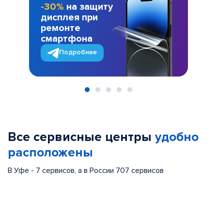
-30%
на защиту
дисплея при
ремонте
смартфона
Подробнее
Item
1
of
Все сервисные центры
удобно
5
расположены
В Уфе - 7 сервисов, а в России 707 сервисов