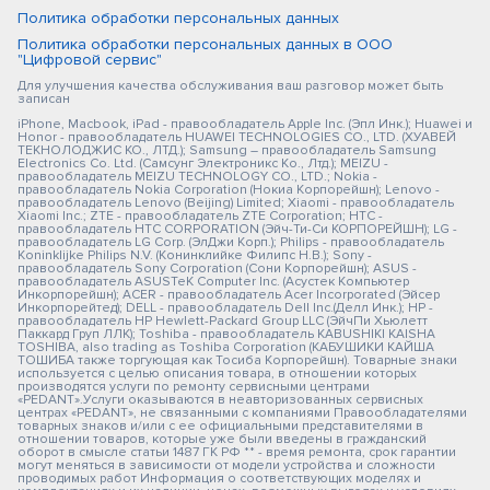
Политика обработки персональных данных
Политика обработки персональных данных в ООО
"Цифровой сервис"
Для улучшения качества обслуживания ваш разговор может быть
записан
iPhone, Macbook, iPad - правообладатель Apple Inc. (Эпл Инк.); Huawei и
Honor - правообладатель HUAWEI TECHNOLOGIES CO., LTD. (ХУАВЕЙ
ТЕКНОЛОДЖИС КО., ЛТД.); Samsung – правообладатель Samsung
Electronics Co. Ltd. (Самсунг Электроникс Ко., Лтд.); MEIZU -
правообладатель MEIZU TECHNOLOGY CO., LTD.; Nokia -
правообладатель Nokia Corporation (Нокиа Корпорейшн); Lenovo -
правообладатель Lenovo (Beijing) Limited; Xiaomi - правообладатель
Xiaomi Inc.; ZTE - правообладатель ZTE Corporation; HTC -
правообладатель HTC CORPORATION (Эйч-Ти-Си КОРПОРЕЙШН); LG -
правообладатель LG Corp. (ЭлДжи Корп.); Philips - правообладатель
Koninklijke Philips N.V. (Конинклийке Филипс Н.В.); Sony -
правообладатель Sony Corporation (Сони Корпорейшн); ASUS -
правообладатель ASUSTeK Computer Inc. (Асустек Компьютер
Инкорпорейшн); ACER - правообладатель Acer Incorporated (Эйсер
Инкорпорейтед); DELL - правообладатель Dell Inc.(Делл Инк.); HP -
правообладатель HP Hewlett-Packard Group LLC (ЭйчПи Хьюлетт
Паккард Груп ЛЛК); Toshiba - правообладатель KABUSHIKI KAISHA
TOSHIBA, also trading as Toshiba Corporation (КАБУШИКИ КАЙША
ТОШИБА также торгующая как Тосиба Корпорейшн). Товарные знаки
используется с целью описания товара, в отношении которых
производятся услуги по ремонту сервисными центрами
«PEDANT».Услуги оказываются в неавторизованных сервисных
центрах «PEDANT», не связанными с компаниями Правообладателями
товарных знаков и/или с ее официальными представителями в
отношении товаров, которые уже были введены в гражданский
оборот в смысле статьи 1487 ГК РФ ** - время ремонта, срок гарантии
могут меняться в зависимости от модели устройства и сложности
проводимых работ Информация о соответствующих моделях и