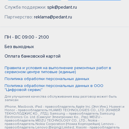
Служба поддержки:
spk@pedant.ru
Партнерство:
reklama@pedant.ru
ПН - ВС 09:00 - 21:00
Без выходных
Оплата банковской картой
Правила и условия на выполнение ремонтных работ в
сервисном центре типовые (единые)
Политика обработки персональных данных
Политика обработки персональных данных в ООО
"Цифровой сервис"
Для улучшения качества обслуживания ваш разговор может быть
записан
iPhone, Macbook, iPad - правообладатель Apple Inc. (Эпл Инк.); Huawei и
Honor - правообладатель HUAWEI TECHNOLOGIES CO., LTD. (ХУАВЕЙ
ТЕКНОЛОДЖИС КО., ЛТД.); Samsung – правообладатель Samsung
Electronics Co. Ltd. (Самсунг Электроникс Ко., Лтд.); MEIZU -
правообладатель MEIZU TECHNOLOGY CO., LTD.; Nokia -
правообладатель Nokia Corporation (Нокиа Корпорейшн); Lenovo -
правообладатель Lenovo (Beijing) Limited; Xiaomi - правообладатель