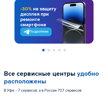
-30%
на защиту
дисплея при
ремонте
смартфона
Подробнее
Item
1
of
Все сервисные центры
удобно
5
расположены
В Уфе - 7 сервисов, а в России 707 сервисов