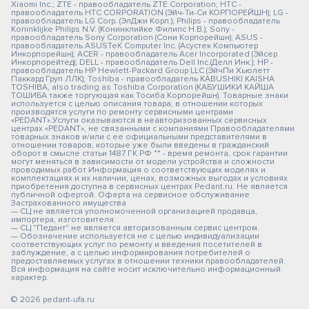
Xiaomi Inc.; ZTE - правообладатель ZTE Corporation; HTC -
правообладатель HTC CORPORATION (Эйч-Ти-Си КОРПОРЕЙШН); LG -
правообладатель LG Corp. (ЭлДжи Корп.); Philips - правообладатель
Koninklijke Philips N.V. (Конинклийке Филипс Н.В.); Sony -
правообладатель Sony Corporation (Сони Корпорейшн); ASUS -
правообладатель ASUSTeK Computer Inc. (Асустек Компьютер
Инкорпорейшн); ACER - правообладатель Acer Incorporated (Эйсер
Инкорпорейтед); DELL - правообладатель Dell Inc.(Делл Инк.); HP -
правообладатель HP Hewlett-Packard Group LLC (ЭйчПи Хьюлетт
Паккард Груп ЛЛК); Toshiba - правообладатель KABUSHIKI KAISHA
TOSHIBA, also trading as Toshiba Corporation (КАБУШИКИ КАЙША
ТОШИБА также торгующая как Тосиба Корпорейшн). Товарные знаки
используется с целью описания товара, в отношении которых
производятся услуги по ремонту сервисными центрами
«PEDANT».Услуги оказываются в неавторизованных сервисных
центрах «PEDANT», не связанными с компаниями Правообладателями
товарных знаков и/или с ее официальными представителями в
отношении товаров, которые уже были введены в гражданский
оборот в смысле статьи 1487 ГК РФ ** - время ремонта, срок гарантии
могут меняться в зависимости от модели устройства и сложности
проводимых работ Информация о соответствующих моделях и
комплектациях и их наличии, ценах, возможных выгодах и условиях
приобретения доступна в сервисных центрах Pedant.ru. Не является
публичной офертой. Оферта на сервисное обслуживание
Застрахованного имущества
— СЦ не является уполномоченной организацией продавца,
импортера, изготовителя.
— СЦ "Педант" не является авторизованным сервис центром.
— Обозначение используется не с целью индивидуализации
соответствующих услуг по ремонту и введения посетителей в
заблуждение, а с целью информирования потребителей о
предоставляемых услугах в отношении техники правообладателей.
Вся информация на сайте носит исключительно информационный
характер.
© 2026 pedant-ufa.ru