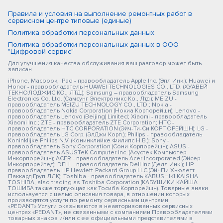
Правила и условия на выполнение ремонтных работ в
сервисном центре типовые (единые)
Политика обработки персональных данных
Политика обработки персональных данных в ООО
"Цифровой сервис"
Для улучшения качества обслуживания ваш разговор может быть
записан
iPhone, Macbook, iPad - правообладатель Apple Inc. (Эпл Инк.); Huawei и
Honor - правообладатель HUAWEI TECHNOLOGIES CO., LTD. (ХУАВЕЙ
ТЕКНОЛОДЖИС КО., ЛТД.); Samsung – правообладатель Samsung
Electronics Co. Ltd. (Самсунг Электроникс Ко., Лтд.); MEIZU -
правообладатель MEIZU TECHNOLOGY CO., LTD.; Nokia -
правообладатель Nokia Corporation (Нокиа Корпорейшн); Lenovo -
правообладатель Lenovo (Beijing) Limited; Xiaomi - правообладатель
Xiaomi Inc.; ZTE - правообладатель ZTE Corporation; HTC -
правообладатель HTC CORPORATION (Эйч-Ти-Си КОРПОРЕЙШН); LG -
правообладатель LG Corp. (ЭлДжи Корп.); Philips - правообладатель
Koninklijke Philips N.V. (Конинклийке Филипс Н.В.); Sony -
правообладатель Sony Corporation (Сони Корпорейшн); ASUS -
правообладатель ASUSTeK Computer Inc. (Асустек Компьютер
Инкорпорейшн); ACER - правообладатель Acer Incorporated (Эйсер
Инкорпорейтед); DELL - правообладатель Dell Inc.(Делл Инк.); HP -
правообладатель HP Hewlett-Packard Group LLC (ЭйчПи Хьюлетт
Паккард Груп ЛЛК); Toshiba - правообладатель KABUSHIKI KAISHA
TOSHIBA, also trading as Toshiba Corporation (КАБУШИКИ КАЙША
ТОШИБА также торгующая как Тосиба Корпорейшн). Товарные знаки
используется с целью описания товара, в отношении которых
производятся услуги по ремонту сервисными центрами
«PEDANT».Услуги оказываются в неавторизованных сервисных
центрах «PEDANT», не связанными с компаниями Правообладателями
товарных знаков и/или с ее официальными представителями в