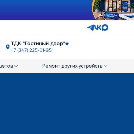
ТДК "Гостиный двор"
+7 (347) 225-01-95
"Аркада"
347) 225-15-28
шетов
Ремонт
других устройств