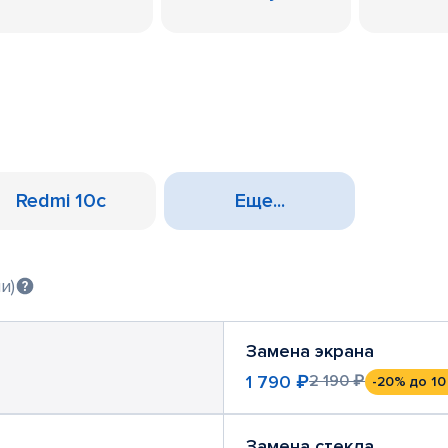
Redmi 10c
Еще...
и)
Замена экрана
1 790 ₽
2 190 ₽
-20%
до 10
Замена стекла