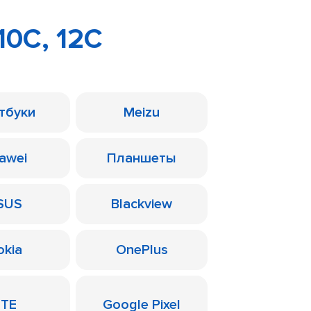
10C, 12C
тбуки
Meizu
awei
Планшеты
SUS
Blackview
okia
OnePlus
ZTE
Google Pixel