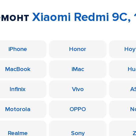
емонт
Xiaomi Redmi 9C, 
iPhone
Honor
Ноу
MacBook
iMac
Hu
Infinix
Vivo
A
Motorola
OPPO
N
Realme
Sony