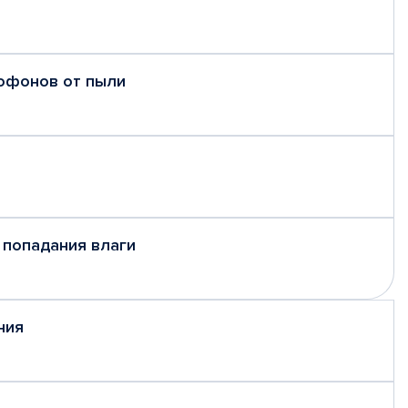
рофонов от пыли
 попадания влаги
ния