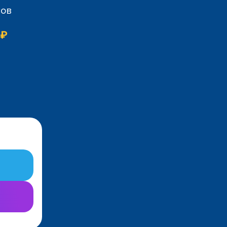
сов
 ₽