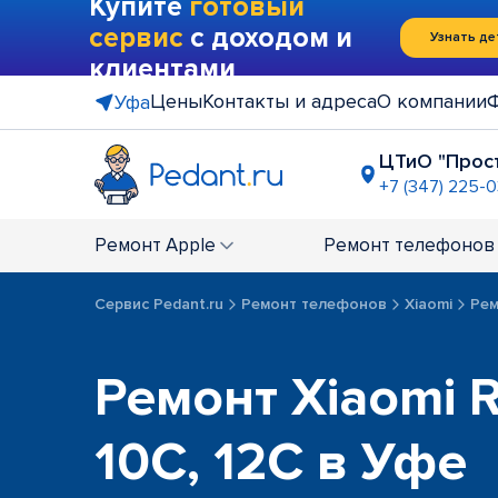
Купите
готовый
сервис
с доходом и
Узнать де
клиентами
Цены
Контакты и адреса
О компании
Уфа
ЦТиО "Прос
+7 (347) 225-
рядом с Т
+7 (347) 21
Ремонт
Apple
Ремонт
телефонов
Сервис Pedant.ru
Ремонт телефонов
Xiaomi
Рем
Ремонт Xiaomi 
10C, 12C в Уфе