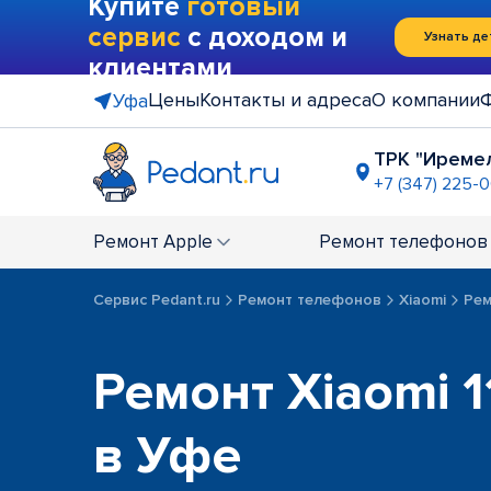
Купите
готовый
сервис
с доходом и
Узнать де
клиентами
Цены
Контакты и адреса
О компании
Уфа
ТРК "Иреме
+7 (347) 225-
ТДК "Гост
+7 (347) 22
Ремонт
Apple
Ремонт
телефонов
Сервис Pedant.ru
Ремонт телефонов
Xiaomi
Рем
Ремонт Xiaomi 11
в Уфе