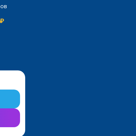
сов
 ₽