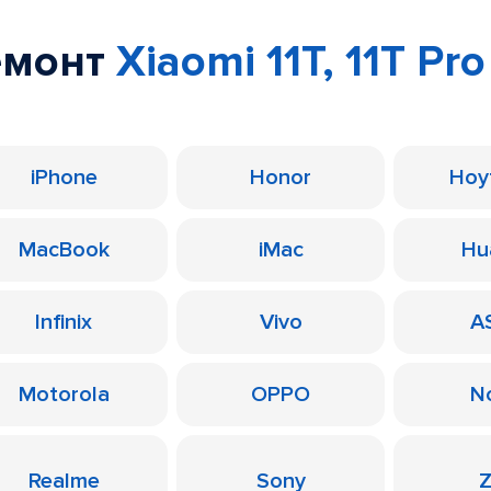
емонт
Xiaomi 11T, 11T Pro
iPhone
Honor
Ноу
MacBook
iMac
Hu
Infinix
Vivo
A
Motorola
OPPO
N
Realme
Sony