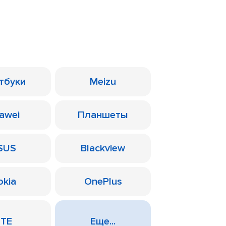
тбуки
Meizu
awei
Планшеты
SUS
Blackview
okia
OnePlus
ZTE
Еще...