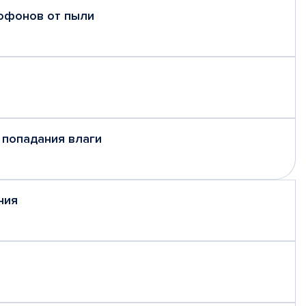
рофонов от пыли
 попадания влаги
ния