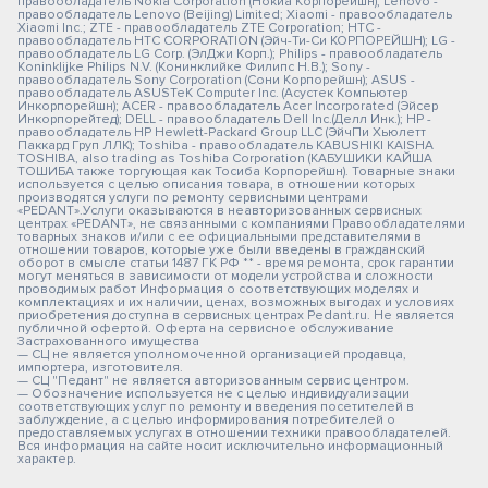
правообладатель Nokia Corporation (Нокиа Корпорейшн); Lenovo -
правообладатель Lenovo (Beijing) Limited; Xiaomi - правообладатель
Xiaomi Inc.; ZTE - правообладатель ZTE Corporation; HTC -
правообладатель HTC CORPORATION (Эйч-Ти-Си КОРПОРЕЙШН); LG -
правообладатель LG Corp. (ЭлДжи Корп.); Philips - правообладатель
Koninklijke Philips N.V. (Конинклийке Филипс Н.В.); Sony -
правообладатель Sony Corporation (Сони Корпорейшн); ASUS -
правообладатель ASUSTeK Computer Inc. (Асустек Компьютер
Инкорпорейшн); ACER - правообладатель Acer Incorporated (Эйсер
Инкорпорейтед); DELL - правообладатель Dell Inc.(Делл Инк.); HP -
правообладатель HP Hewlett-Packard Group LLC (ЭйчПи Хьюлетт
Паккард Груп ЛЛК); Toshiba - правообладатель KABUSHIKI KAISHA
TOSHIBA, also trading as Toshiba Corporation (КАБУШИКИ КАЙША
ТОШИБА также торгующая как Тосиба Корпорейшн). Товарные знаки
используется с целью описания товара, в отношении которых
производятся услуги по ремонту сервисными центрами
«PEDANT».Услуги оказываются в неавторизованных сервисных
центрах «PEDANT», не связанными с компаниями Правообладателями
товарных знаков и/или с ее официальными представителями в
отношении товаров, которые уже были введены в гражданский
оборот в смысле статьи 1487 ГК РФ ** - время ремонта, срок гарантии
могут меняться в зависимости от модели устройства и сложности
проводимых работ Информация о соответствующих моделях и
комплектациях и их наличии, ценах, возможных выгодах и условиях
приобретения доступна в сервисных центрах Pedant.ru. Не является
публичной офертой. Оферта на сервисное обслуживание
Застрахованного имущества
— СЦ не является уполномоченной организацией продавца,
импортера, изготовителя.
— СЦ "Педант" не является авторизованным сервис центром.
— Обозначение используется не с целью индивидуализации
соответствующих услуг по ремонту и введения посетителей в
заблуждение, а с целью информирования потребителей о
предоставляемых услугах в отношении техники правообладателей.
Вся информация на сайте носит исключительно информационный
характер.