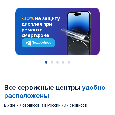
-30%
на защиту
дисплея при
ремонте
смартфона
Подробнее
Item
1
of
Все сервисные центры
удобно
5
расположены
В Уфе - 7 сервисов, а в России 707 сервисов