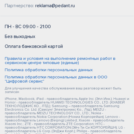
Партнерство:
reklama@pedant.ru
ПН - ВС 09:00 - 21:00
Без выходных
Оплата банковской картой
Правила и условия на выполнение ремонтных работ в
сервисном центре типовые (единые)
Политика обработки персональных данных
Политика обработки персональных данных в ООО
"Цифровой сервис"
Для улучшения качества обслуживания ваш разговор может быть
записан
iPhone, Macbook, iPad - правообладатель Apple Inc. (Эпл Инк.); Huawei и
Honor - правообладатель HUAWEI TECHNOLOGIES CO., LTD. (ХУАВЕЙ
ТЕКНОЛОДЖИС КО., ЛТД.); Samsung – правообладатель Samsung
Electronics Co. Ltd. (Самсунг Электроникс Ко., Лтд.); MEIZU -
правообладатель MEIZU TECHNOLOGY CO., LTD.; Nokia -
правообладатель Nokia Corporation (Нокиа Корпорейшн); Lenovo -
правообладатель Lenovo (Beijing) Limited; Xiaomi - правообладатель
Xiaomi Inc.; ZTE - правообладатель ZTE Corporation; HTC -
правообладатель HTC CORPORATION (Эйч-Ти-Си КОРПОРЕЙШН); LG -
правообладатель LG Corp. (ЭлДжи Корп.); Philips - правообладатель