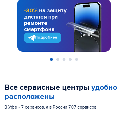
-30%
на защиту
дисплея при
ремонте
смартфона
Подробнее
Item
1
of
Все сервисные центры
удобно
5
расположены
В Уфе - 7 сервисов, а в России 707 сервисов