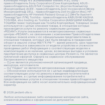
Koninklijke Philips N.V. (Конинклийке Филипс Н.В.); Sony -
правообладатель Sony Corporation (Сони Корпорейшн); ASUS -
правообладатель ASUSTeK Computer Inc. (Асустек Компьютер
Инкорпорейшн); ACER - правообладатель Acer Incorporated (Эйсер
Инкорпорейтед); DELL - правообладатель Dell Inc.(Делл Инк.); HP -
правообладатель HP Hewlett-Packard Group LLC (ЭйчПи Хьюлетт
Паккард Груп ЛЛК); Toshiba - правообладатель KABUSHIKI KAISHA
TOSHIBA, also trading as Toshiba Corporation (КАБУШИКИ КАЙША
ТОШИБА также торгующая как Тосиба Корпорейшн). Товарные знаки
используется с целью описания товара, в отношении которых
производятся услуги по ремонту сервисными центрами
«PEDANT».Услуги оказываются в неавторизованных сервисных
центрах «PEDANT», не связанными с компаниями Правообладателями
товарных знаков и/или с ее официальными представителями в
отношении товаров, которые уже были введены в гражданский
оборот в смысле статьи 1487 ГК РФ ** - время ремонта, срок гарантии
могут меняться в зависимости от модели устройства и сложности
проводимых работ Информация о соответствующих моделях и
комплектациях и их наличии, ценах, возможных выгодах и условиях
приобретения доступна в сервисных центрах Pedant.ru. Не является
публичной офертой. Оферта на сервисное обслуживание
Застрахованного имущества
— СЦ не является уполномоченной организацией продавца,
импортера, изготовителя.
— СЦ "Педант" не является авторизованным сервис центром.
— Обозначение используется не с целью индивидуализации
соответствующих услуг по ремонту и введения посетителей в
заблуждение, а с целью информирования потребителей о
предоставляемых услугах в отношении техники правообладателей.
Вся информация на сайте носит исключительно информационный
характер.
© 2026 pedant-ufa.ru
Любое использование либо копирование материалов сайта,
элементов дизайна и оформления не допускается.