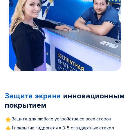
Item
1
of
Защита экрана
инновационным
5
покрытием
Защита для любого устройства со всех сторон
1 покрытие гидрогеля = 3-5 стандартных стекол