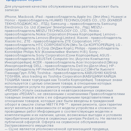
Для улучшения качества обслуживания ваш разговор может быть
записан
iPhone, Macbook, iPad - правообладатель Apple Inc. (Эпл Инк.); Huawei и
Honor - правообладатель HUAWEI TECHNOLOGIES CO., LTD. (ХУАВЕЙ
ТЕКНОЛОДЖИС КО., ЛТД.); Samsung – правообладатель Samsung
Electronics Co. Ltd. (Самсунг Электроникс Ко., Лтд.); MEIZU -
правообладатель MEIZU TECHNOLOGY CO., LTD.; Nokia -
правообладатель Nokia Corporation (Нокиа Корпорейшн); Lenovo -
правообладатель Lenovo (Beijing) Limited; Xiaomi - правообладатель
Xiaomi Inc.; ZTE - правообладатель ZTE Corporation; HTC -
правообладатель HTC CORPORATION (Эйч-Ти-Си КОРПОРЕЙШН); LG -
правообладатель LG Corp. (ЭлДжи Корп.); Philips - правообладатель
Koninklijke Philips N.V. (Конинклийке Филипс Н.В.); Sony -
правообладатель Sony Corporation (Сони Корпорейшн); ASUS -
правообладатель ASUSTeK Computer Inc. (Асустек Компьютер
Инкорпорейшн); ACER - правообладатель Acer Incorporated (Эйсер
Инкорпорейтед); DELL - правообладатель Dell Inc.(Делл Инк.); HP -
правообладатель HP Hewlett-Packard Group LLC (ЭйчПи Хьюлетт
Паккард Груп ЛЛК); Toshiba - правообладатель KABUSHIKI KAISHA
TOSHIBA, also trading as Toshiba Corporation (КАБУШИКИ КАЙША
ТОШИБА также торгующая как Тосиба Корпорейшн). Товарные знаки
используется с целью описания товара, в отношении которых
производятся услуги по ремонту сервисными центрами
«PEDANT».Услуги оказываются в неавторизованных сервисных
центрах «PEDANT», не связанными с компаниями Правообладателями
товарных знаков и/или с ее официальными представителями в
отношении товаров, которые уже были введены в гражданский
оборот в смысле статьи 1487 ГК РФ ** - время ремонта, срок гарантии
могут меняться в зависимости от модели устройства и сложности
проводимых работ Информация о соответствующих моделях и
комплектациях и их наличии, ценах, возможных выгодах и условиях
приобретения доступна в сервисных центрах Pedant.ru. Не является
публичной офертой. Оферта на сервисное обслуживание
Застрахованного имущества
— СЦ не является уполномоченной организацией продавца,