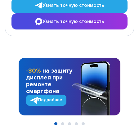
Узнать точную стоимость
Узнать точную стоимость
-30%
на защиту
дисплея при
ремонте
смартфона
Подробнее
Item
1