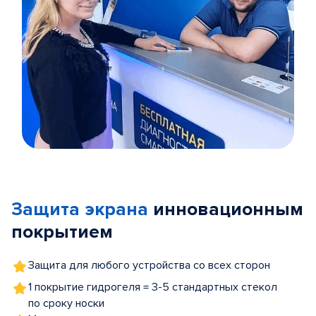
Item
1
of
Защита экрана
инновационным
5
покрытием
Защита для любого устройства со всех сторон
1 покрытие гидрогеля = 3-5 стандартных стекол
по сроку носки