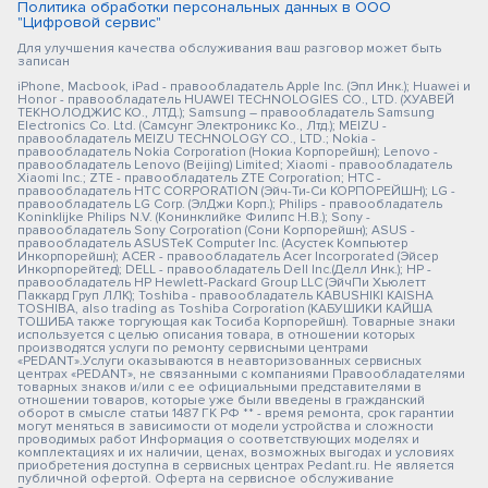
Политика обработки персональных данных в ООО
"Цифровой сервис"
Для улучшения качества обслуживания ваш разговор может быть
записан
iPhone, Macbook, iPad - правообладатель Apple Inc. (Эпл Инк.); Huawei и
Honor - правообладатель HUAWEI TECHNOLOGIES CO., LTD. (ХУАВЕЙ
ТЕКНОЛОДЖИС КО., ЛТД.); Samsung – правообладатель Samsung
Electronics Co. Ltd. (Самсунг Электроникс Ко., Лтд.); MEIZU -
правообладатель MEIZU TECHNOLOGY CO., LTD.; Nokia -
правообладатель Nokia Corporation (Нокиа Корпорейшн); Lenovo -
правообладатель Lenovo (Beijing) Limited; Xiaomi - правообладатель
Xiaomi Inc.; ZTE - правообладатель ZTE Corporation; HTC -
правообладатель HTC CORPORATION (Эйч-Ти-Си КОРПОРЕЙШН); LG -
правообладатель LG Corp. (ЭлДжи Корп.); Philips - правообладатель
Koninklijke Philips N.V. (Конинклийке Филипс Н.В.); Sony -
правообладатель Sony Corporation (Сони Корпорейшн); ASUS -
правообладатель ASUSTeK Computer Inc. (Асустек Компьютер
Инкорпорейшн); ACER - правообладатель Acer Incorporated (Эйсер
Инкорпорейтед); DELL - правообладатель Dell Inc.(Делл Инк.); HP -
правообладатель HP Hewlett-Packard Group LLC (ЭйчПи Хьюлетт
Паккард Груп ЛЛК); Toshiba - правообладатель KABUSHIKI KAISHA
TOSHIBA, also trading as Toshiba Corporation (КАБУШИКИ КАЙША
ТОШИБА также торгующая как Тосиба Корпорейшн). Товарные знаки
используется с целью описания товара, в отношении которых
производятся услуги по ремонту сервисными центрами
«PEDANT».Услуги оказываются в неавторизованных сервисных
центрах «PEDANT», не связанными с компаниями Правообладателями
товарных знаков и/или с ее официальными представителями в
отношении товаров, которые уже были введены в гражданский
оборот в смысле статьи 1487 ГК РФ ** - время ремонта, срок гарантии
могут меняться в зависимости от модели устройства и сложности
проводимых работ Информация о соответствующих моделях и
комплектациях и их наличии, ценах, возможных выгодах и условиях
приобретения доступна в сервисных центрах Pedant.ru. Не является
публичной офертой. Оферта на сервисное обслуживание