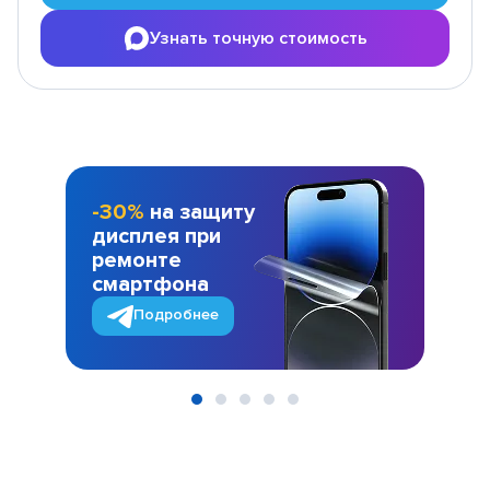
Узнать точную стоимость
-30%
на защиту
дисплея при
ремонте
смартфона
Подробнее
Item
1
of