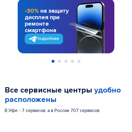
-30%
на защиту
дисплея при
ремонте
смартфона
Подробнее
Item
1
of
Все сервисные центры
удобно
5
расположены
В Уфе - 7 сервисов, а в России 707 сервисов