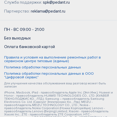
Служба поддержки:
spk@pedant.ru
Партнерство:
reklama@pedant.ru
ПН - ВС 09:00 - 21:00
Без выходных
Оплата банковской картой
Правила и условия на выполнение ремонтных работ в
сервисном центре типовые (единые)
Политика обработки персональных данных
Политика обработки персональных данных в ООО
"Цифровой сервис"
Для улучшения качества обслуживания ваш разговор может быть
записан
iPhone, Macbook, iPad - правообладатель Apple Inc. (Эпл Инк.); Huawei и
Honor - правообладатель HUAWEI TECHNOLOGIES CO., LTD. (ХУАВЕЙ
ТЕКНОЛОДЖИС КО., ЛТД.); Samsung – правообладатель Samsung
Electronics Co. Ltd. (Самсунг Электроникс Ко., Лтд.); MEIZU -
правообладатель MEIZU TECHNOLOGY CO., LTD.; Nokia -
правообладатель Nokia Corporation (Нокиа Корпорейшн); Lenovo -
правообладатель Lenovo (Beijing) Limited; Xiaomi - правообладатель
Xiaomi Inc.; ZTE - правообладатель ZTE Corporation; HTC -