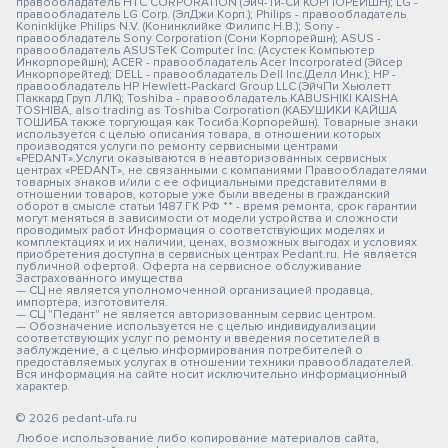
правообладатель HTC CORPORATION (Эйч-Ти-Си КОРПОРЕЙШН); LG -
правообладатель LG Corp. (ЭлДжи Корп.); Philips - правообладатель
Koninklijke Philips N.V. (Конинклийке Филипс Н.В.); Sony -
правообладатель Sony Corporation (Сони Корпорейшн); ASUS -
правообладатель ASUSTeK Computer Inc. (Асустек Компьютер
Инкорпорейшн); ACER - правообладатель Acer Incorporated (Эйсер
Инкорпорейтед); DELL - правообладатель Dell Inc.(Делл Инк.); HP -
правообладатель HP Hewlett-Packard Group LLC (ЭйчПи Хьюлетт
Паккард Груп ЛЛК); Toshiba - правообладатель KABUSHIKI KAISHA
TOSHIBA, also trading as Toshiba Corporation (КАБУШИКИ КАЙША
ТОШИБА также торгующая как Тосиба Корпорейшн). Товарные знаки
используется с целью описания товара, в отношении которых
производятся услуги по ремонту сервисными центрами
«PEDANT».Услуги оказываются в неавторизованных сервисных
центрах «PEDANT», не связанными с компаниями Правообладателями
товарных знаков и/или с ее официальными представителями в
отношении товаров, которые уже были введены в гражданский
оборот в смысле статьи 1487 ГК РФ ** - время ремонта, срок гарантии
могут меняться в зависимости от модели устройства и сложности
проводимых работ Информация о соответствующих моделях и
комплектациях и их наличии, ценах, возможных выгодах и условиях
приобретения доступна в сервисных центрах Pedant.ru. Не является
публичной офертой. Оферта на сервисное обслуживание
Застрахованного имущества
— СЦ не является уполномоченной организацией продавца,
импортера, изготовителя.
— СЦ "Педант" не является авторизованным сервис центром.
— Обозначение используется не с целью индивидуализации
соответствующих услуг по ремонту и введения посетителей в
заблуждение, а с целью информирования потребителей о
предоставляемых услугах в отношении техники правообладателей.
Вся информация на сайте носит исключительно информационный
характер.
© 2026 pedant-ufa.ru
Любое использование либо копирование материалов сайта,