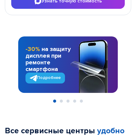
Узнать точную стоимость
-30%
на защиту
дисплея при
ремонте
смартфона
Подробнее
Item
1
of
Все сервисные центры
удобно
5