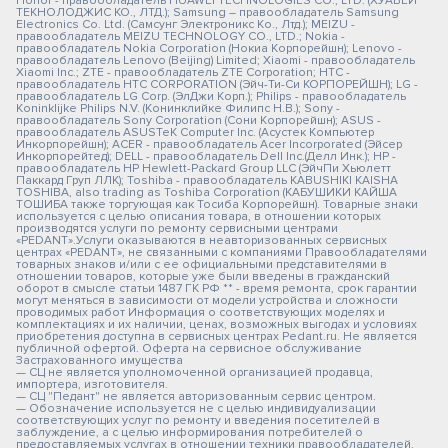
Honor - правообладатель HUAWEI TECHNOLOGIES CO., LTD. (ХУАВЕЙ
ТЕКНОЛОДЖИС КО., ЛТД.); Samsung – правообладатель Samsung
Electronics Co. Ltd. (Самсунг Электроникс Ко., Лтд.); MEIZU -
правообладатель MEIZU TECHNOLOGY CO., LTD.; Nokia -
правообладатель Nokia Corporation (Нокиа Корпорейшн); Lenovo -
правообладатель Lenovo (Beijing) Limited; Xiaomi - правообладатель
Xiaomi Inc.; ZTE - правообладатель ZTE Corporation; HTC -
правообладатель HTC CORPORATION (Эйч-Ти-Си КОРПОРЕЙШН); LG -
правообладатель LG Corp. (ЭлДжи Корп.); Philips - правообладатель
Koninklijke Philips N.V. (Конинклийке Филипс Н.В.); Sony -
правообладатель Sony Corporation (Сони Корпорейшн); ASUS -
правообладатель ASUSTeK Computer Inc. (Асустек Компьютер
Инкорпорейшн); ACER - правообладатель Acer Incorporated (Эйсер
Инкорпорейтед); DELL - правообладатель Dell Inc.(Делл Инк.); HP -
правообладатель HP Hewlett-Packard Group LLC (ЭйчПи Хьюлетт
Паккард Груп ЛЛК); Toshiba - правообладатель KABUSHIKI KAISHA
TOSHIBA, also trading as Toshiba Corporation (КАБУШИКИ КАЙША
ТОШИБА также торгующая как Тосиба Корпорейшн). Товарные знаки
используется с целью описания товара, в отношении которых
производятся услуги по ремонту сервисными центрами
«PEDANT».Услуги оказываются в неавторизованных сервисных
центрах «PEDANT», не связанными с компаниями Правообладателями
товарных знаков и/или с ее официальными представителями в
отношении товаров, которые уже были введены в гражданский
оборот в смысле статьи 1487 ГК РФ ** - время ремонта, срок гарантии
могут меняться в зависимости от модели устройства и сложности
проводимых работ Информация о соответствующих моделях и
комплектациях и их наличии, ценах, возможных выгодах и условиях
приобретения доступна в сервисных центрах Pedant.ru. Не является
публичной офертой. Оферта на сервисное обслуживание
Застрахованного имущества
— СЦ не является уполномоченной организацией продавца,
импортера, изготовителя.
— СЦ "Педант" не является авторизованным сервис центром.
— Обозначение используется не с целью индивидуализации
соответствующих услуг по ремонту и введения посетителей в
заблуждение, а с целью информирования потребителей о
предоставляемых услугах в отношении техники правообладателей.