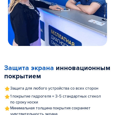
Item
1
of
Защита экрана
инновационным
5
покрытием
Защита для любого устройства со всех сторон
1 покрытие гидрогеля = 3-5 стандартных стекол
по сроку носки
Минимальная толщина покрытия сохраняет
чувствительность экрана