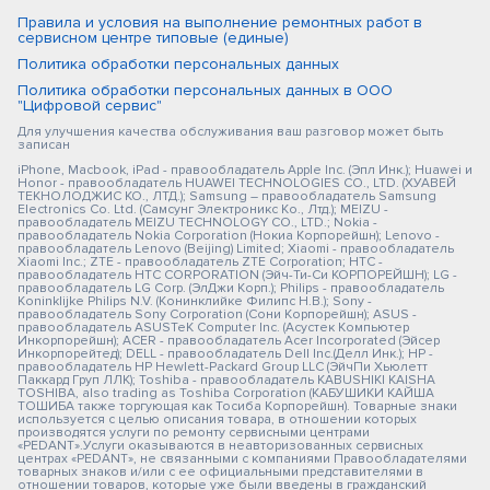
Правила и условия на выполнение ремонтных работ в
сервисном центре типовые (единые)
Политика обработки персональных данных
Политика обработки персональных данных в ООО
"Цифровой сервис"
Для улучшения качества обслуживания ваш разговор может быть
записан
iPhone, Macbook, iPad - правообладатель Apple Inc. (Эпл Инк.); Huawei и
Honor - правообладатель HUAWEI TECHNOLOGIES CO., LTD. (ХУАВЕЙ
ТЕКНОЛОДЖИС КО., ЛТД.); Samsung – правообладатель Samsung
Electronics Co. Ltd. (Самсунг Электроникс Ко., Лтд.); MEIZU -
правообладатель MEIZU TECHNOLOGY CO., LTD.; Nokia -
правообладатель Nokia Corporation (Нокиа Корпорейшн); Lenovo -
правообладатель Lenovo (Beijing) Limited; Xiaomi - правообладатель
Xiaomi Inc.; ZTE - правообладатель ZTE Corporation; HTC -
правообладатель HTC CORPORATION (Эйч-Ти-Си КОРПОРЕЙШН); LG -
правообладатель LG Corp. (ЭлДжи Корп.); Philips - правообладатель
Koninklijke Philips N.V. (Конинклийке Филипс Н.В.); Sony -
правообладатель Sony Corporation (Сони Корпорейшн); ASUS -
правообладатель ASUSTeK Computer Inc. (Асустек Компьютер
Инкорпорейшн); ACER - правообладатель Acer Incorporated (Эйсер
Инкорпорейтед); DELL - правообладатель Dell Inc.(Делл Инк.); HP -
правообладатель HP Hewlett-Packard Group LLC (ЭйчПи Хьюлетт
Паккард Груп ЛЛК); Toshiba - правообладатель KABUSHIKI KAISHA
TOSHIBA, also trading as Toshiba Corporation (КАБУШИКИ КАЙША
ТОШИБА также торгующая как Тосиба Корпорейшн). Товарные знаки
используется с целью описания товара, в отношении которых
производятся услуги по ремонту сервисными центрами
«PEDANT».Услуги оказываются в неавторизованных сервисных
центрах «PEDANT», не связанными с компаниями Правообладателями
товарных знаков и/или с ее официальными представителями в
отношении товаров, которые уже были введены в гражданский