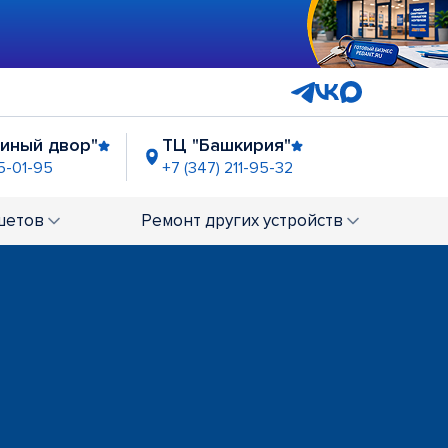
тиный двор"
ТЦ "Башкирия"
5-01-95
+7 (347) 211-95-32
ир"
шетов
Ремонт
других устройств