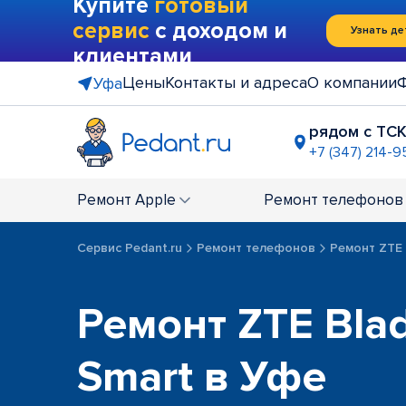
Купите
готовый
сервис
с доходом и
Узнать де
клиентами
Цены
Контакты и адреса
О компании
Уфа
рядом с ТСК
+7 (347) 214-9
ТРК "Ирем
+7 (347) 22
Ремонт
Apple
Ремонт
телефонов
Сервис Pedant.ru
Ремонт телефонов
Ремонт ZTE
Ремонт ZTE Bla
Smart в Уфе