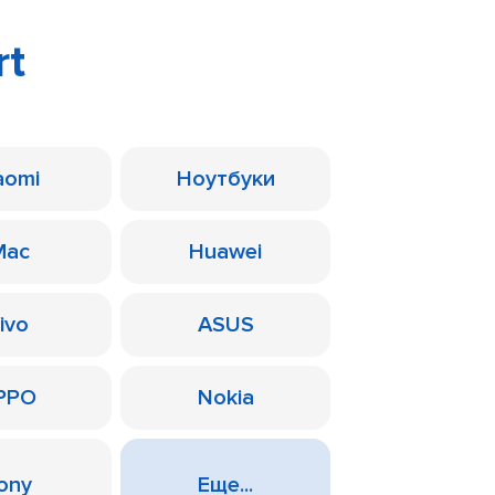
rt
aomi
Ноутбуки
Mac
Huawei
ivo
ASUS
PPO
Nokia
ony
Еще...