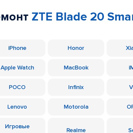
емонт
ZTE Blade 20 Sma
iPhone
Honor
Xi
Apple Watch
MacBook
i
POCO
Infinix
V
Lenovo
Motorola
O
Игровые
Realme
S