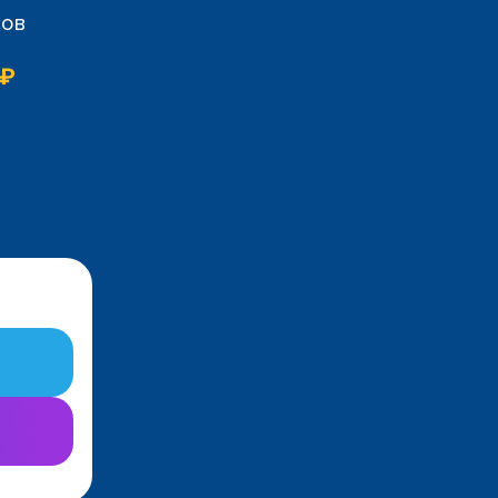
сов
 ₽