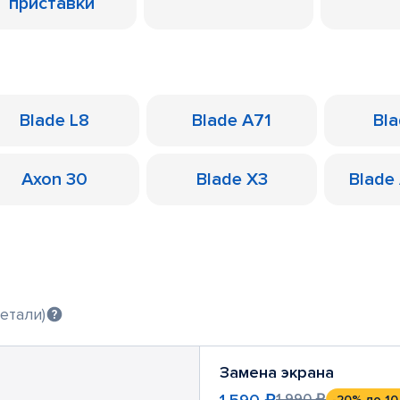
приставки
Blade L8
Blade A71
Bl
Axon 30
Blade X3
Blade
етали)
Замена экрана
1 590 ₽
1 990 ₽
-20%
до 10