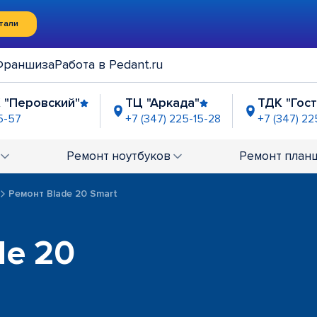
тали
Франшиза
Работа в Pedant.ru
 "Перовский"
ТЦ "Аркада"
ТДК "Гос
5-57
+7 (347) 225-15-28
+7 (347) 22
ель"
ЦТиО "Простор"
Напротив ТЦ "М
5-06-39
+7 (347) 225-03-32
+7 (347) 225-18-82
Ремонт
ноутбуков
Ремонт
план
Ремонт Blade 20 Smart
de 20