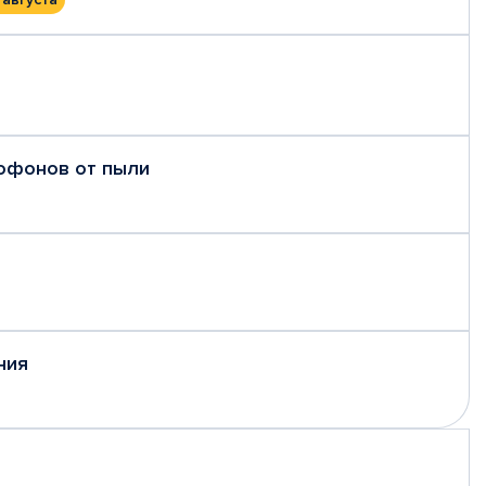
рофонов от пыли
ния