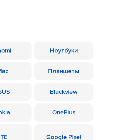
aomi
Ноутбуки
Mac
Планшеты
SUS
Blackview
okia
OnePlus
ZTE
Google Pixel