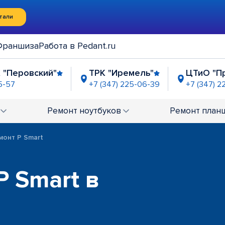
тали
Франшиза
Работа в Pedant.ru
 "Перовский"
ТРК "Иремель"
ЦТиО "П
5-57
+7 (347) 225-06-39
+7 (347) 2
рия"
ТЦ "Аркада"
ТДК "Гостиный дв
-95-32
+7 (347) 225-15-28
+7 (347) 225-01-95
Ремонт
ноутбуков
Ремонт
план
монт P Smart
P Smart в