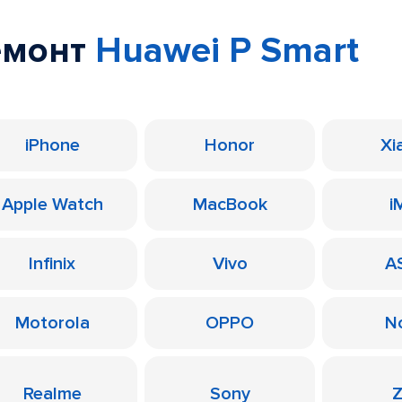
емонт
Huawei P Smart
iPhone
Honor
Xi
Apple Watch
MacBook
i
Infinix
Vivo
A
Motorola
OPPO
N
Realme
Sony