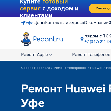
Купите
готовый
сервис
с доходом и
Узнать де
клиентами
Цены
Контакты и адреса
О компании
Уфа
рядом с ТСК
+7 (347) 214-9
ТЦ "Башки
+7 (347) 211
Ремонт
Apple
Ремонт
телефонов
Сервис Pedant.ru
Ремонт телефонов
Huawei
Ре
Ремонт Huawei 
Уфе