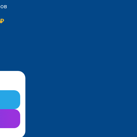
сов
 ₽