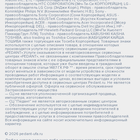
Xiaomi Inc.; ZTE - правообладатель ZTE Corporation; HTC -
правообладатель HTC CORPORATION (Эйч-Ти-Си КОРПОРЕЙШН); LG -
правообладатель LG Corp. (ЭлДжи Корп.); Philips - правообладатель
Koninklijke Philips N.V. (Конинклийке Филипс Н.В.); Sony -
правообладатель Sony Corporation (Сони Корпорейшн); ASUS -
правообладатель ASUSTeK Computer Inc. (Асустек Компьютер
Инкорпорейшн); ACER - правообладатель Acer Incorporated (Эйсер
Инкорпорейтед); DELL - правообладатель Dell Inc.(Делл Инк.); HP -
правообладатель HP Hewlett-Packard Group LLC (ЭйчПи Хьюлетт
Паккард Груп ЛЛК); Toshiba - правообладатель KABUSHIKI KAISHA
TOSHIBA, also trading as Toshiba Corporation (КАБУШИКИ КАЙША
ТОШИБА также торгующая как Тосиба Корпорейшн). Товарные знаки
используется с целью описания товара, в отношении которых
производятся услуги по ремонту сервисными центрами
«PEDANT».Услуги оказываются в неавторизованных сервисных
центрах «PEDANT», не связанными с компаниями Правообладателями
товарных знаков и/или с ее официальными представителями в
отношении товаров, которые уже были введены в гражданский
оборот в смысле статьи 1487 ГК РФ ** - время ремонта, срок гарантии
могут меняться в зависимости от модели устройства и сложности
проводимых работ Информация о соответствующих моделях и
комплектациях и их наличии, ценах, возможных выгодах и условиях
приобретения доступна в сервисных центрах Pedant.ru. Не является
публичной офертой. Оферта на сервисное обслуживание
Застрахованного имущества
— СЦ не является уполномоченной организацией продавца,
импортера, изготовителя.
— СЦ "Педант" не является авторизованным сервис центром.
— Обозначение используется не с целью индивидуализации
соответствующих услуг по ремонту и введения посетителей в
заблуждение, а с целью информирования потребителей о
предоставляемых услугах в отношении техники правообладателей.
Вся информация на сайте носит исключительно информационный
характер.
© 2026 pedant-ufa.ru