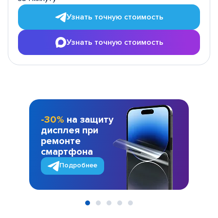
Узнать точную стоимость
Узнать точную стоимость
-30%
на защиту
дисплея при
ремонте
смартфона
Подробнее
Item