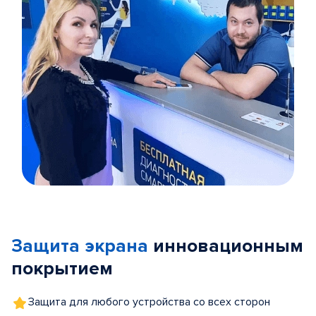
Item
1
of
Защита экрана
инновационным
5
покрытием
Защита для любого устройства со всех сторон