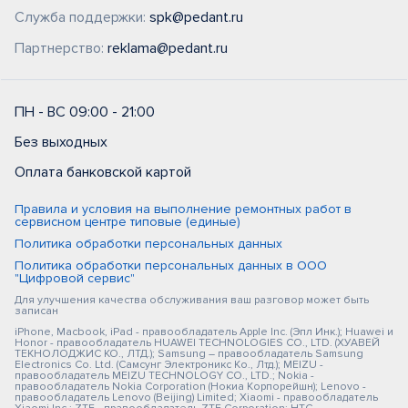
Служба поддержки:
spk@pedant.ru
Партнерство:
reklama@pedant.ru
ПН - ВС 09:00 - 21:00
Без выходных
Оплата банковской картой
Правила и условия на выполнение ремонтных работ в
сервисном центре типовые (единые)
Политика обработки персональных данных
Политика обработки персональных данных в ООО
"Цифровой сервис"
Для улучшения качества обслуживания ваш разговор может быть
записан
iPhone, Macbook, iPad - правообладатель Apple Inc. (Эпл Инк.); Huawei и
Honor - правообладатель HUAWEI TECHNOLOGIES CO., LTD. (ХУАВЕЙ
ТЕКНОЛОДЖИС КО., ЛТД.); Samsung – правообладатель Samsung
Electronics Co. Ltd. (Самсунг Электроникс Ко., Лтд.); MEIZU -
правообладатель MEIZU TECHNOLOGY CO., LTD.; Nokia -
правообладатель Nokia Corporation (Нокиа Корпорейшн); Lenovo -
правообладатель Lenovo (Beijing) Limited; Xiaomi - правообладатель