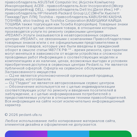
правообладатель ASUSTeK Computer Inc. (Асустек Компьютер
Инкорпорейшн); ACER - правообладатель Acer Incorporated (Эйсер
Инкорпорейтед); DELL - правообладатель Dell Inc.(Делл Инк.); HP -
правообладатель HP Hewlett-Packard Group LLC (ЭйчПи Хьюлетт
Паккард Груп ЛЛК); Toshiba - правообладатель KABUSHIKI KAISHA
TOSHIBA, also trading as Toshiba Corporation (КАБУШИКИ КАЙША
ТОШИБА также торгующая как Тосиба Корпорейшн). Товарные знаки
используется с целью описания товара, в отношении которых
производятся услуги по ремонту сервисными центрами
«PEDANT».Услуги оказываются в неавторизованных сервисных
центрах «PEDANT», не связанными с компаниями Правообладателями
товарных знаков и/или с ее официальными представителями в
отношении товаров, которые уже были введены в гражданский
оборот в смысле статьи 1487 ГК РФ ** - время ремонта, срок гарантии
могут меняться в зависимости от модели устройства и сложности
проводимых работ Информация о соответствующих моделях и
комплектациях и их наличии, ценах, возможных выгодах и условиях
приобретения доступна в сервисных центрах Pedant.ru. Не является
публичной офертой. Оферта на сервисное обслуживание
Застрахованного имущества
— СЦ не является уполномоченной организацией продавца,
импортера, изготовителя.
— СЦ "Педант" не является авторизованным сервис центром.
— Обозначение используется не с целью индивидуализации
соответствующих услуг по ремонту и введения посетителей в
заблуждение, а с целью информирования потребителей о
предоставляемых услугах в отношении техники правообладателей.
Вся информация на сайте носит исключительно информационный
характер.
© 2026 pedant-ufa.ru
Любое использование либо копирование материалов сайта,
элементов дизайна и оформления не допускается.