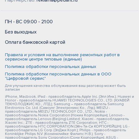
Партнерство:
reklama@pedant.ru
ПН - ВС 09:00 - 21:00
Без выходных
Оплата банковской картой
Правила и условия на выполнение ремонтных работ в
сервисном центре типовые (единые)
Политика обработки персональных данных
Политика обработки персональных данных в ООО
"Цифровой сервис"
Для улучшения качества обслуживания ваш разговор может быть
записан
iPhone, Macbook, iPad - правообладатель Apple Inc. (Эпл Инк.); Huawei и
Honor - правообладатель HUAWEI TECHNOLOGIES CO., LTD. (ХУАВЕЙ
ТЕКНОЛОДЖИС КО., ЛТД.); Samsung – правообладатель Samsung
Electronics Co. Ltd. (Самсунг Электроникс Ко., Лтд.); MEIZU -
правообладатель MEIZU TECHNOLOGY CO., LTD.; Nokia -
правообладатель Nokia Corporation (Нокиа Корпорейшн); Lenovo -
правообладатель Lenovo (Beijing) Limited; Xiaomi - правообладатель
Xiaomi Inc.; ZTE - правообладатель ZTE Corporation; HTC -
правообладатель HTC CORPORATION (Эйч-Ти-Си КОРПОРЕЙШН); LG -
правообладатель LG Corp. (ЭлДжи Корп.); Philips - правообладатель
Koninklijke Philips N.V. (Конинклийке Филипс Н.В.); Sony -
правообладатель Sony Corporation (Сони Корпорейшн); ASUS -