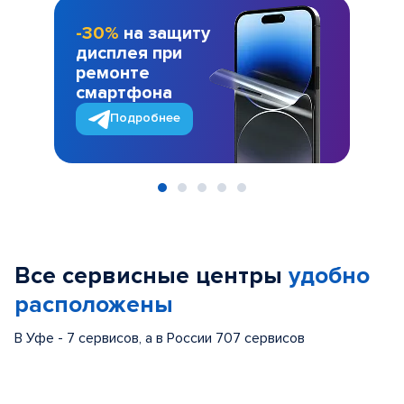
-30%
на защиту
дисплея при
ремонте
смартфона
Подробнее
Item
1
of
Все сервисные центры
удобно
5
расположены
В Уфе - 7 сервисов, а в России 707 сервисов