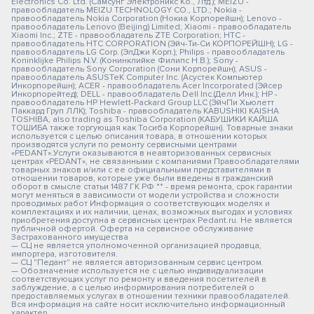
Electronics Co. Ltd. (Самсунг Электроникс Ко., Лтд.); MEIZU -
правообладатель MEIZU TECHNOLOGY CO., LTD.; Nokia -
правообладатель Nokia Corporation (Нокиа Корпорейшн); Lenovo -
правообладатель Lenovo (Beijing) Limited; Xiaomi - правообладатель
Xiaomi Inc.; ZTE - правообладатель ZTE Corporation; HTC -
правообладатель HTC CORPORATION (Эйч-Ти-Си КОРПОРЕЙШН); LG -
правообладатель LG Corp. (ЭлДжи Корп.); Philips - правообладатель
Koninklijke Philips N.V. (Конинклийке Филипс Н.В.); Sony -
правообладатель Sony Corporation (Сони Корпорейшн); ASUS -
правообладатель ASUSTeK Computer Inc. (Асустек Компьютер
Инкорпорейшн); ACER - правообладатель Acer Incorporated (Эйсер
Инкорпорейтед); DELL - правообладатель Dell Inc.(Делл Инк.); HP -
правообладатель HP Hewlett-Packard Group LLC (ЭйчПи Хьюлетт
Паккард Груп ЛЛК); Toshiba - правообладатель KABUSHIKI KAISHA
TOSHIBA, also trading as Toshiba Corporation (КАБУШИКИ КАЙША
ТОШИБА также торгующая как Тосиба Корпорейшн). Товарные знаки
используется с целью описания товара, в отношении которых
производятся услуги по ремонту сервисными центрами
«PEDANT».Услуги оказываются в неавторизованных сервисных
центрах «PEDANT», не связанными с компаниями Правообладателями
товарных знаков и/или с ее официальными представителями в
отношении товаров, которые уже были введены в гражданский
оборот в смысле статьи 1487 ГК РФ ** - время ремонта, срок гарантии
могут меняться в зависимости от модели устройства и сложности
проводимых работ Информация о соответствующих моделях и
комплектациях и их наличии, ценах, возможных выгодах и условиях
приобретения доступна в сервисных центрах Pedant.ru. Не является
публичной офертой. Оферта на сервисное обслуживание
Застрахованного имущества
— СЦ не является уполномоченной организацией продавца,
импортера, изготовителя.
— СЦ "Педант" не является авторизованным сервис центром.
— Обозначение используется не с целью индивидуализации
соответствующих услуг по ремонту и введения посетителей в
заблуждение, а с целью информирования потребителей о
предоставляемых услугах в отношении техники правообладателей.
Вся информация на сайте носит исключительно информационный
характер.