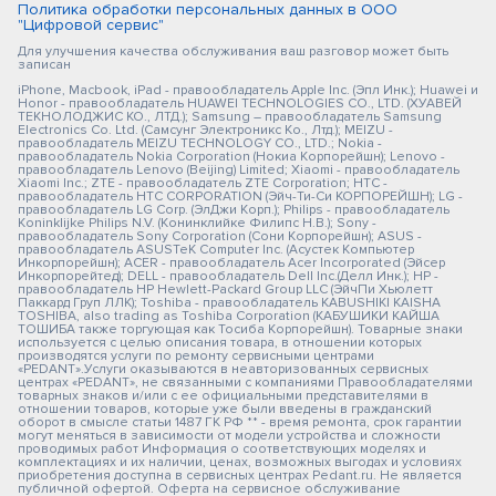
Политика обработки персональных данных в ООО
"Цифровой сервис"
Для улучшения качества обслуживания ваш разговор может быть
записан
iPhone, Macbook, iPad - правообладатель Apple Inc. (Эпл Инк.); Huawei и
Honor - правообладатель HUAWEI TECHNOLOGIES CO., LTD. (ХУАВЕЙ
ТЕКНОЛОДЖИС КО., ЛТД.); Samsung – правообладатель Samsung
Electronics Co. Ltd. (Самсунг Электроникс Ко., Лтд.); MEIZU -
правообладатель MEIZU TECHNOLOGY CO., LTD.; Nokia -
правообладатель Nokia Corporation (Нокиа Корпорейшн); Lenovo -
правообладатель Lenovo (Beijing) Limited; Xiaomi - правообладатель
Xiaomi Inc.; ZTE - правообладатель ZTE Corporation; HTC -
правообладатель HTC CORPORATION (Эйч-Ти-Си КОРПОРЕЙШН); LG -
правообладатель LG Corp. (ЭлДжи Корп.); Philips - правообладатель
Koninklijke Philips N.V. (Конинклийке Филипс Н.В.); Sony -
правообладатель Sony Corporation (Сони Корпорейшн); ASUS -
правообладатель ASUSTeK Computer Inc. (Асустек Компьютер
Инкорпорейшн); ACER - правообладатель Acer Incorporated (Эйсер
Инкорпорейтед); DELL - правообладатель Dell Inc.(Делл Инк.); HP -
правообладатель HP Hewlett-Packard Group LLC (ЭйчПи Хьюлетт
Паккард Груп ЛЛК); Toshiba - правообладатель KABUSHIKI KAISHA
TOSHIBA, also trading as Toshiba Corporation (КАБУШИКИ КАЙША
ТОШИБА также торгующая как Тосиба Корпорейшн). Товарные знаки
используется с целью описания товара, в отношении которых
производятся услуги по ремонту сервисными центрами
«PEDANT».Услуги оказываются в неавторизованных сервисных
центрах «PEDANT», не связанными с компаниями Правообладателями
товарных знаков и/или с ее официальными представителями в
отношении товаров, которые уже были введены в гражданский
оборот в смысле статьи 1487 ГК РФ ** - время ремонта, срок гарантии
могут меняться в зависимости от модели устройства и сложности
проводимых работ Информация о соответствующих моделях и
комплектациях и их наличии, ценах, возможных выгодах и условиях
приобретения доступна в сервисных центрах Pedant.ru. Не является
публичной офертой. Оферта на сервисное обслуживание