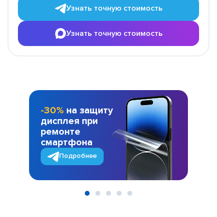
Узнать точную стоимость
Узнать точную стоимость
-30%
на защиту
дисплея при
ремонте
смартфона
Подробнее
Item
1