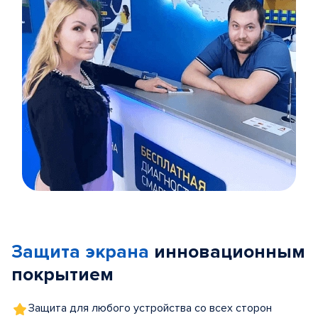
Item
1
of
Защита экрана
инновационным
5
покрытием
Защита для любого устройства со всех сторон