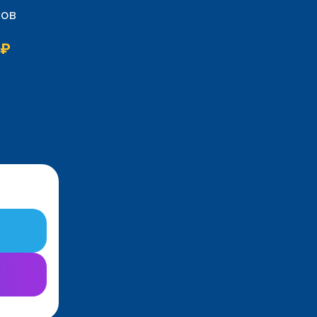
сов
 ₽