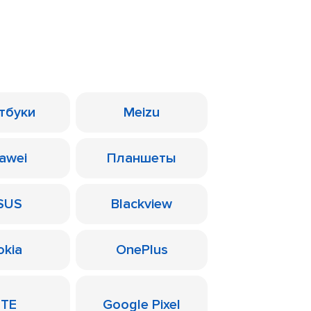
тбуки
Meizu
awei
Планшеты
SUS
Blackview
okia
OnePlus
ZTE
Google Pixel