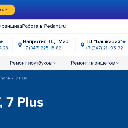
тали
Франшиза
Работа в Pedant.ru
Напротив ТЦ "Мир"
ТЦ "Башкирия"
5-28
+7 (347) 225-18-82
+7 (347) 211-95-32
СК "Перовский"
ТРК "Иремель"
ЦТиО "
4-95-57
+7 (347) 225-06-39
+7 (347)
Ремонт
ноутбуков
Ремонт
планшетов
hone 7, 7 Plus
 7 Plus