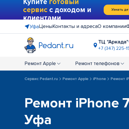
Купите
готовый
сервис
с доходом и
Узнать де
клиентами
Цены
Контакты и адреса
О компании
Уфа
ТЦ "Аркада"
+7 (347) 225-1
рядом с Т
+7 (347) 21
Ремонт
Apple
Ремонт
телефонов
Сервис Pedant.ru
Ремонт Apple
iPhone
Ремонт iP
Ремонт iPhone 7,
Уфа