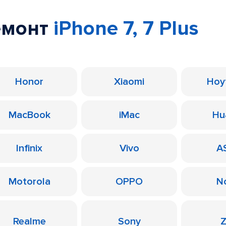
емонт
iPhone 7, 7 Plus
Honor
Xiaomi
Ноу
MacBook
iMac
Hu
Infinix
Vivo
A
Motorola
OPPO
N
Realme
Sony