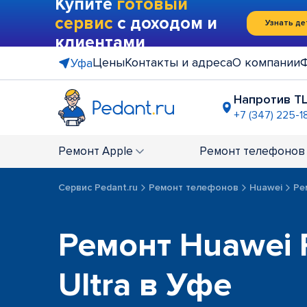
Купите
готовый
сервис
с доходом и
Узнать де
клиентами
Цены
Контакты и адреса
О компании
Уфа
Напротив Т
+7 (347) 225-1
ТРК "Ирем
+7 (347) 22
Ремонт
Apple
Ремонт
телефонов
Сервис Pedant.ru
Ремонт телефонов
Huawei
Ре
Ремонт Huawei 
Ultra в Уфе