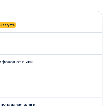
0 августа
рофонов от пыли
 попадания влаги