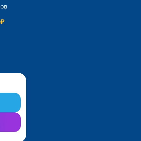
сов
 ₽