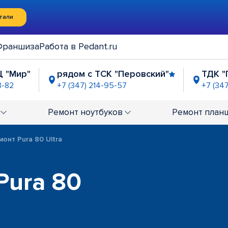
тали
Франшиза
Работа в Pedant.ru
Ц "Мир"
рядом с ТСК "Перовский"
ТДК "
8-82
+7 (347) 214-95-57
+7 (34
ель"
ТЦ "Башкирия"
ЦТиО "Простор"
5-06-39
+7 (347) 211-95-32
+7 (347) 225-03-32
Ремонт
ноутбуков
Ремонт
план
монт Pura 80 Ultra
Pura 80