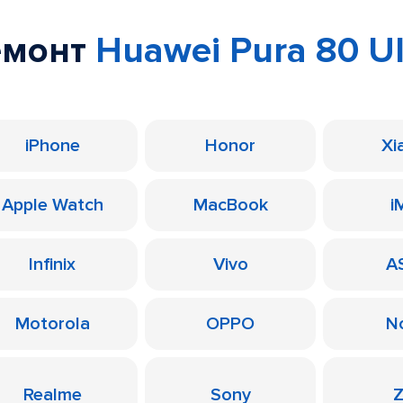
емонт
Huawei Pura 80 Ul
iPhone
Honor
Xi
Apple Watch
MacBook
i
Infinix
Vivo
A
Motorola
OPPO
N
Realme
Sony