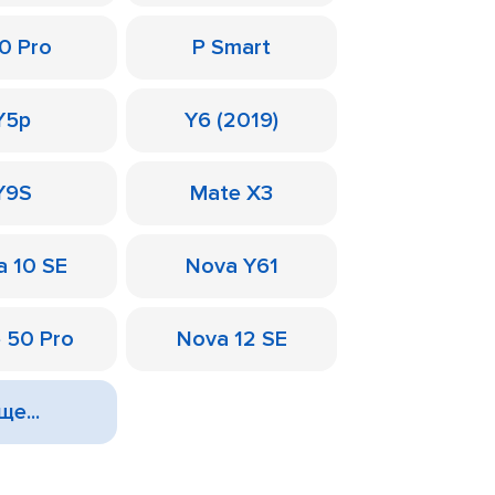
0 Pro
P Smart
Y5p
Y6 (2019)
Y9S
Mate X3
a 10 SE
Nova Y61
 50 Pro
Nova 12 SE
ще...