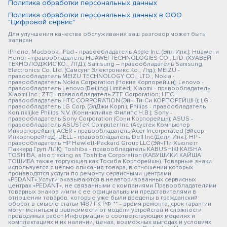
Политика обработки персональных данных
Политика обработки персональных данных в ООО
"Цифровой сервис"
Для улучшения качества обслуживания ваш разговор может быть
записан
iPhone, Macbook, iPad - правообладатель Apple Inc. (Эпл Инк.); Huawei и
Honor - правообладатель HUAWEI TECHNOLOGIES CO., LTD. (ХУАВЕЙ
ТЕКНОЛОДЖИС КО., ЛТД.); Samsung – правообладатель Samsung
Electronics Co. Ltd. (Самсунг Электроникс Ко., Лтд.); MEIZU -
правообладатель MEIZU TECHNOLOGY CO., LTD.; Nokia -
правообладатель Nokia Corporation (Нокиа Корпорейшн); Lenovo -
правообладатель Lenovo (Beijing) Limited; Xiaomi - правообладатель
Xiaomi Inc.; ZTE - правообладатель ZTE Corporation; HTC -
правообладатель HTC CORPORATION (Эйч-Ти-Си КОРПОРЕЙШН); LG -
правообладатель LG Corp. (ЭлДжи Корп.); Philips - правообладатель
Koninklijke Philips N.V. (Конинклийке Филипс Н.В.); Sony -
правообладатель Sony Corporation (Сони Корпорейшн); ASUS -
правообладатель ASUSTeK Computer Inc. (Асустек Компьютер
Инкорпорейшн); ACER - правообладатель Acer Incorporated (Эйсер
Инкорпорейтед); DELL - правообладатель Dell Inc.(Делл Инк.); HP -
правообладатель HP Hewlett-Packard Group LLC (ЭйчПи Хьюлетт
Паккард Груп ЛЛК); Toshiba - правообладатель KABUSHIKI KAISHA
TOSHIBA, also trading as Toshiba Corporation (КАБУШИКИ КАЙША
ТОШИБА также торгующая как Тосиба Корпорейшн). Товарные знаки
используется с целью описания товара, в отношении которых
производятся услуги по ремонту сервисными центрами
«PEDANT».Услуги оказываются в неавторизованных сервисных
центрах «PEDANT», не связанными с компаниями Правообладателями
товарных знаков и/или с ее официальными представителями в
отношении товаров, которые уже были введены в гражданский
оборот в смысле статьи 1487 ГК РФ ** - время ремонта, срок гарантии
могут меняться в зависимости от модели устройства и сложности
проводимых работ Информация о соответствующих моделях и
комплектациях и их наличии, ценах, возможных выгодах и условиях