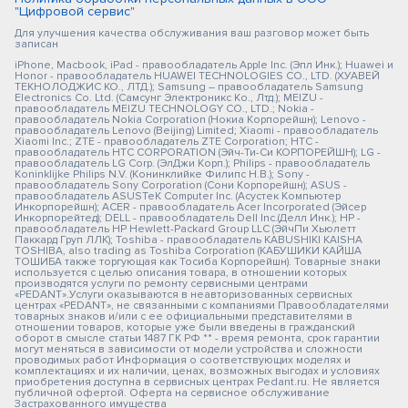
"Цифровой сервис"
Для улучшения качества обслуживания ваш разговор может быть
записан
iPhone, Macbook, iPad - правообладатель Apple Inc. (Эпл Инк.); Huawei и
Honor - правообладатель HUAWEI TECHNOLOGIES CO., LTD. (ХУАВЕЙ
ТЕКНОЛОДЖИС КО., ЛТД.); Samsung – правообладатель Samsung
Electronics Co. Ltd. (Самсунг Электроникс Ко., Лтд.); MEIZU -
правообладатель MEIZU TECHNOLOGY CO., LTD.; Nokia -
правообладатель Nokia Corporation (Нокиа Корпорейшн); Lenovo -
правообладатель Lenovo (Beijing) Limited; Xiaomi - правообладатель
Xiaomi Inc.; ZTE - правообладатель ZTE Corporation; HTC -
правообладатель HTC CORPORATION (Эйч-Ти-Си КОРПОРЕЙШН); LG -
правообладатель LG Corp. (ЭлДжи Корп.); Philips - правообладатель
Koninklijke Philips N.V. (Конинклийке Филипс Н.В.); Sony -
правообладатель Sony Corporation (Сони Корпорейшн); ASUS -
правообладатель ASUSTeK Computer Inc. (Асустек Компьютер
Инкорпорейшн); ACER - правообладатель Acer Incorporated (Эйсер
Инкорпорейтед); DELL - правообладатель Dell Inc.(Делл Инк.); HP -
правообладатель HP Hewlett-Packard Group LLC (ЭйчПи Хьюлетт
Паккард Груп ЛЛК); Toshiba - правообладатель KABUSHIKI KAISHA
TOSHIBA, also trading as Toshiba Corporation (КАБУШИКИ КАЙША
ТОШИБА также торгующая как Тосиба Корпорейшн). Товарные знаки
используется с целью описания товара, в отношении которых
производятся услуги по ремонту сервисными центрами
«PEDANT».Услуги оказываются в неавторизованных сервисных
центрах «PEDANT», не связанными с компаниями Правообладателями
товарных знаков и/или с ее официальными представителями в
отношении товаров, которые уже были введены в гражданский
оборот в смысле статьи 1487 ГК РФ ** - время ремонта, срок гарантии
могут меняться в зависимости от модели устройства и сложности
проводимых работ Информация о соответствующих моделях и
комплектациях и их наличии, ценах, возможных выгодах и условиях
приобретения доступна в сервисных центрах Pedant.ru. Не является
публичной офертой. Оферта на сервисное обслуживание
Застрахованного имущества