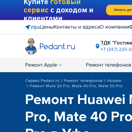
Купите
готовый
сервис
с доходом и
Узнать де
клиентами
Цены
Контакты и адреса
О компании
Уфа
ТДК "Гостин
+7 (347) 225-0
Напротив 
+7 (347) 225
Ремонт
Apple
Ремонт
телефонов
Сервис Pedant.ru
Ремонт телефонов
Huawei
Ремонт Mate 20 Pro, Mate 40 Pro, Mate 50 Pro
Ремонт Huawei 
Pro, Mate 40 Pr