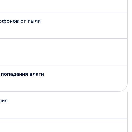
рофонов от пыли
 попадания влаги
ния