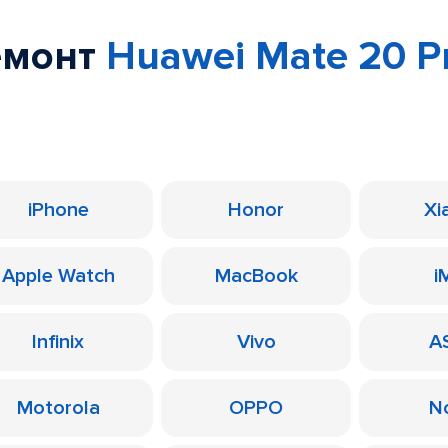
емонт
Huawei Mate 20 Pr
iPhone
Honor
Xi
Apple Watch
MacBook
i
Infinix
Vivo
A
Motorola
OPPO
N