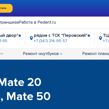
тали
Франшиза
Работа в Pedant.ru
ый двор"
рядом с ТСК "Перовский"
ТЦ
1-95
+7 (347) 214-95-57
+7 
ТЦ "Мир"
ТЦ "Башкирия"
ЦТиО "Просто
-18-82
+7 (347) 211-95-32
+7 (347) 225-03-
Ремонт
ноутбуков
Ремонт
план
Mate 20
o, Mate 50