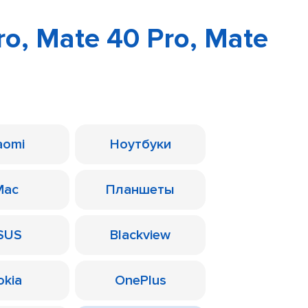
o, Mate 40 Pro, Mate
aomi
Ноутбуки
Mac
Планшеты
SUS
Blackview
okia
OnePlus