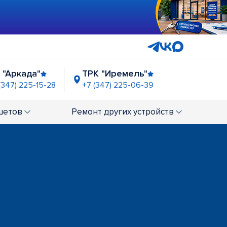
 "Аркада"
ТРК "Иремель"
(347) 225-15-28
+7 (347) 225-06-39
р"
32
шетов
Ремонт
других устройств