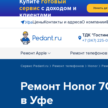
Купите
готовый
сервис
с доходом и
Узнать де
клиентами
Цены
Контакты и адреса
О компании
Уфа
ТДК "Гостин
+7 (347) 225-0
ТЦ "Башки
+7 (347) 211
Ремонт
Apple
Ремонт
телефонов
Сервис Pedant.ru
Ремонт телефонов
Honor
Рем
Ремонт Honor 7C
в Уфе