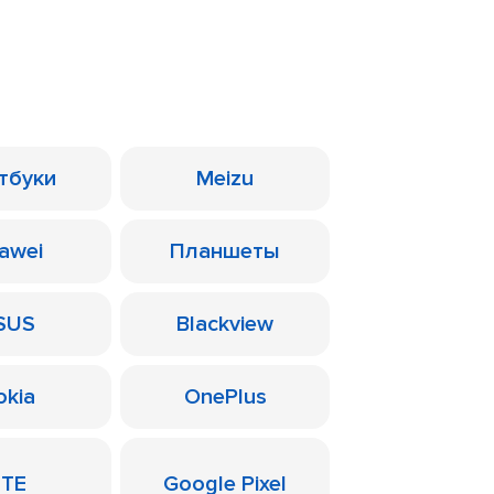
тбуки
Meizu
awei
Планшеты
SUS
Blackview
okia
OnePlus
ZTE
Google Pixel