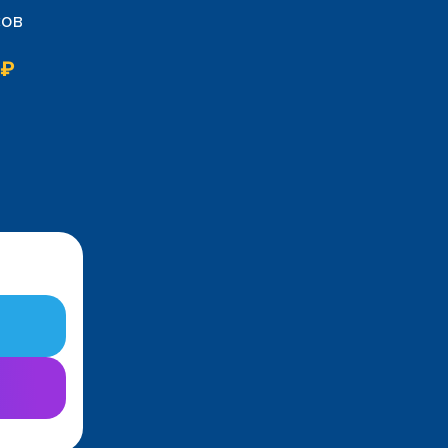
сов
 ₽