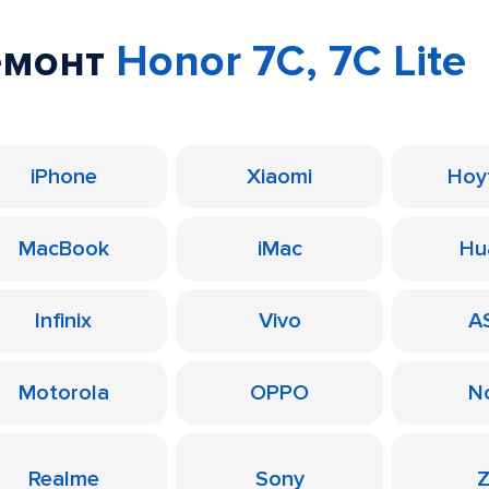
емонт
Honor 7C, 7C Lite
iPhone
Xiaomi
Ноу
MacBook
iMac
Hu
Infinix
Vivo
A
Motorola
OPPO
N
Realme
Sony