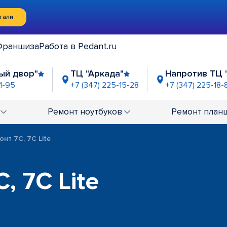
тали
Франшиза
Работа в Pedant.ru
ый двор"
ТЦ "Аркада"
Напротив ТЦ 
1-95
+7 (347) 225-15-28
+7 (347) 225-18-
рия"
ТРК "Иремель"
ЦТиО "Простор"
-95-32
+7 (347) 225-06-39
+7 (347) 225-03-32
Ремонт
ноутбуков
Ремонт
план
онт 7C, 7C Lite
, 7C Lite