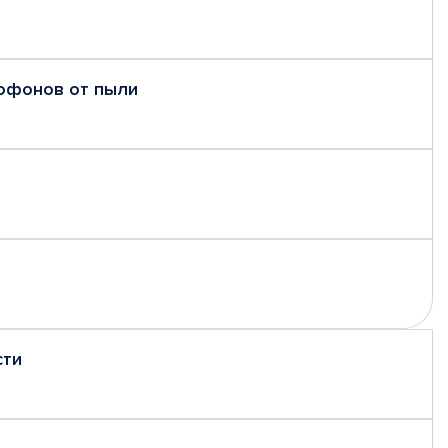
рофонов от пыли
сти