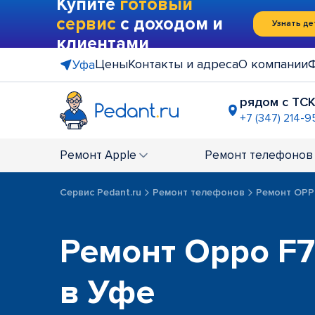
Купите
готовый
сервис
с доходом и
Узнать де
клиентами
Цены
Контакты и адреса
О компании
Уфа
рядом с ТСК
+7 (347) 214-9
ТЦ "Башки
+7 (347) 211
Ремонт
Apple
Ремонт
телефонов
Сервис Pedant.ru
Ремонт телефонов
Ремонт OP
Ремонт Oppo F7 
в Уфе