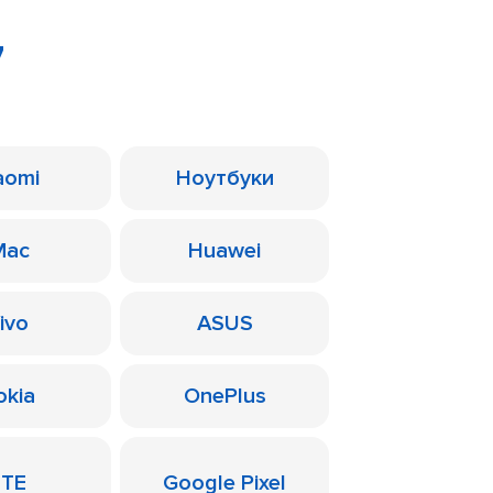
7
aomi
Ноутбуки
Mac
Huawei
ivo
ASUS
okia
OnePlus
ZTE
Google Pixel