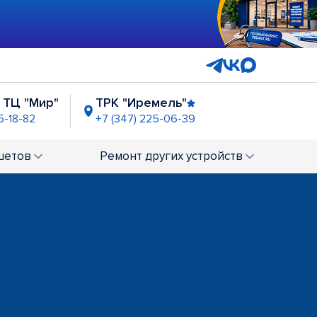
 ТЦ "Мир"
ТРК "Иремель"
5-18-82
+7 (347) 225-06-39
двор"
шетов
Ремонт
других устройств