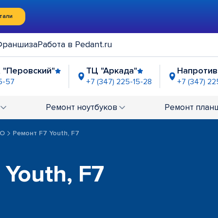
тали
Франшиза
Работа в Pedant.ru
 "Перовский"
ТЦ "Аркада"
Напротив
5-57
+7 (347) 225-15-28
+7 (347) 22
рия"
ЦТиО "Простор"
ТДК "Гостиный 
-95-32
+7 (347) 225-03-32
+7 (347) 225-01-95
Ремонт
ноутбуков
Ремонт
план
PO
Ремонт F7 Youth, F7
Youth, F7