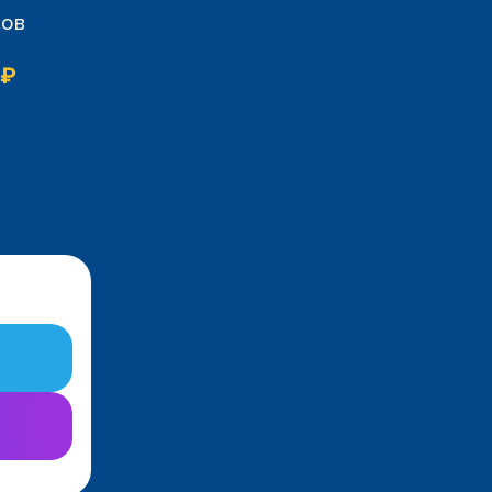
сов
 ₽