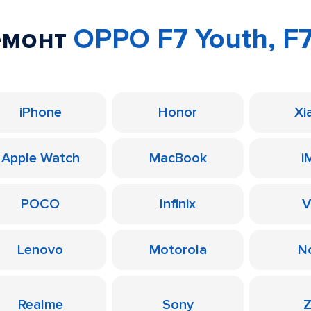
емонт
OPPO F7 Youth, F
iPhone
Honor
Xi
Apple Watch
MacBook
i
POCO
Infinix
V
Lenovo
Motorola
N
Realme
Sony