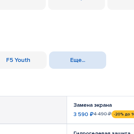
F5 Youth
Еще...
Замена экрана
3 590 ₽
4 490 ₽
-20%
до 1
Гидрогелевая защита