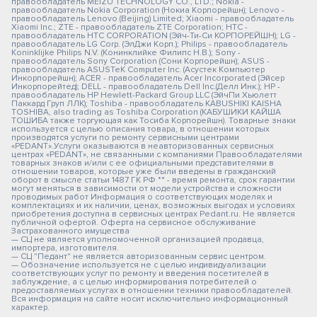
правообладатель MEIZU TECHNOLOGY CO., LTD.; Nokia -
правообладатель Nokia Corporation (Нокиа Корпорейшн); Lenovo -
правообладатель Lenovo (Beijing) Limited; Xiaomi - правообладатель
Xiaomi Inc.; ZTE - правообладатель ZTE Corporation; HTC -
правообладатель HTC CORPORATION (Эйч-Ти-Си КОРПОРЕЙШН); LG -
правообладатель LG Corp. (ЭлДжи Корп.); Philips - правообладатель
Koninklijke Philips N.V. (Конинклийке Филипс Н.В.); Sony -
правообладатель Sony Corporation (Сони Корпорейшн); ASUS -
правообладатель ASUSTeK Computer Inc. (Асустек Компьютер
Инкорпорейшн); ACER - правообладатель Acer Incorporated (Эйсер
Инкорпорейтед); DELL - правообладатель Dell Inc.(Делл Инк.); HP -
правообладатель HP Hewlett-Packard Group LLC (ЭйчПи Хьюлетт
Паккард Груп ЛЛК); Toshiba - правообладатель KABUSHIKI KAISHA
TOSHIBA, also trading as Toshiba Corporation (КАБУШИКИ КАЙША
ТОШИБА также торгующая как Тосиба Корпорейшн). Товарные знаки
используется с целью описания товара, в отношении которых
производятся услуги по ремонту сервисными центрами
«PEDANT».Услуги оказываются в неавторизованных сервисных
центрах «PEDANT», не связанными с компаниями Правообладателями
товарных знаков и/или с ее официальными представителями в
отношении товаров, которые уже были введены в гражданский
оборот в смысле статьи 1487 ГК РФ ** - время ремонта, срок гарантии
могут меняться в зависимости от модели устройства и сложности
проводимых работ Информация о соответствующих моделях и
комплектациях и их наличии, ценах, возможных выгодах и условиях
приобретения доступна в сервисных центрах Pedant.ru. Не является
публичной офертой. Оферта на сервисное обслуживание
Застрахованного имущества
— СЦ не является уполномоченной организацией продавца,
импортера, изготовителя.
— СЦ "Педант" не является авторизованным сервис центром.
— Обозначение используется не с целью индивидуализации
соответствующих услуг по ремонту и введения посетителей в
заблуждение, а с целью информирования потребителей о
предоставляемых услугах в отношении техники правообладателей.
Вся информация на сайте носит исключительно информационный
характер.