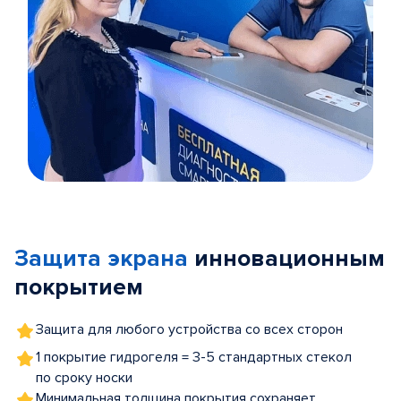
Item
1
of
Защита экрана
инновационным
5
покрытием
Защита для любого устройства со всех сторон
1 покрытие гидрогеля = 3-5 стандартных стекол
по сроку носки
Минимальная толщина покрытия сохраняет