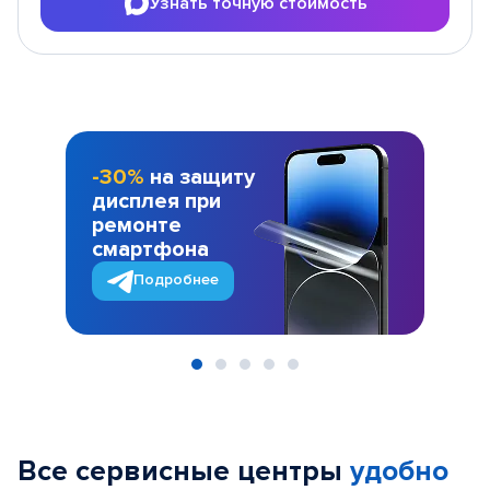
Узнать точную стоимость
-30%
на защиту
дисплея при
ремонте
смартфона
Подробнее
Item
1
of
Все сервисные центры
удобно
5