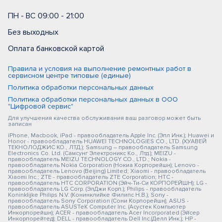
ПН - ВС 09:00 - 21:00
Без выходных
Оплата банковской картой
Правила и условия на выполнение ремонтных работ в
сервисном центре типовые (единые)
Политика обработки персональных данных
Политика обработки персональных данных в ООО
"Цифровой сервис"
Для улучшения качества обслуживания ваш разговор может быть
записан
iPhone, Macbook, iPad - правообладатель Apple Inc. (Эпл Инк.); Huawei и
Honor - правообладатель HUAWEI TECHNOLOGIES CO., LTD. (ХУАВЕЙ
ТЕКНОЛОДЖИС КО., ЛТД.); Samsung – правообладатель Samsung
Electronics Co. Ltd. (Самсунг Электроникс Ко., Лтд.); MEIZU -
правообладатель MEIZU TECHNOLOGY CO., LTD.; Nokia -
правообладатель Nokia Corporation (Нокиа Корпорейшн); Lenovo -
правообладатель Lenovo (Beijing) Limited; Xiaomi - правообладатель
Xiaomi Inc.; ZTE - правообладатель ZTE Corporation; HTC -
правообладатель HTC CORPORATION (Эйч-Ти-Си КОРПОРЕЙШН); LG -
правообладатель LG Corp. (ЭлДжи Корп.); Philips - правообладатель
Koninklijke Philips N.V. (Конинклийке Филипс Н.В.); Sony -
правообладатель Sony Corporation (Сони Корпорейшн); ASUS -
правообладатель ASUSTeK Computer Inc. (Асустек Компьютер
Инкорпорейшн); ACER - правообладатель Acer Incorporated (Эйсер
Инкорпорейтед); DELL - правообладатель Dell Inc.(Делл Инк.); HP -