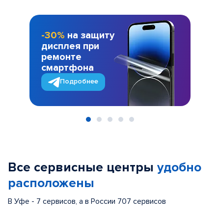
-30%
на защиту
дисплея при
ремонте
смартфона
Подробнее
Item
1
of
Все сервисные центры
удобно
5
расположены
В Уфе - 7 сервисов, а в России 707 сервисов