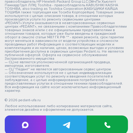
правообладатель HP Hewlett-Packard Group LLC (ЭйчПи Хьюлетт
Паккард Груп ЛЛК); Toshiba - правообладатель KABUSHIKI KAISHA
TOSHIBA, also trading as Toshiba Corporation (КАБУШИКИ КАЙША
ТОШИБА также торгующая как Тосиба Корпорейшн). Товарные знаки
используется с целью описания товара, в отношении которых
производятся услуги по ремонту сервисными центрами
«PEDANT».Услуги оказываются в неавторизованных сервисных
центрах «PEDANT», не связанными с компаниями Правообладателями
товарных знаков и/или с ее официальными представителями в
отношении товаров, которые уже были введены в гражданский
оборот в смысле статьи 1487 ГК РФ ** - время ремонта, срок гарантии
могут меняться в зависимости от модели устройства и сложности
проводимых работ Информация о соответствующих моделях и
комплектациях и их наличии, ценах, возможных выгодах и условиях
приобретения доступна в сервисных центрах Pedant.ru. Не является
публичной офертой. Оферта на сервисное обслуживание
Застрахованного имущества
— СЦ не является уполномоченной организацией продавца,
импортера, изготовителя.
— СЦ "Педант" не является авторизованным сервис центром.
— Обозначение используется не с целью индивидуализации
соответствующих услуг по ремонту и введения посетителей в
заблуждение, а с целью информирования потребителей о
предоставляемых услугах в отношении техники правообладателей.
Вся информация на сайте носит исключительно информационный
характер.
© 2026 pedant-ufa.ru
Любое использование либо копирование материалов сайта,
элементов дизайна и оформления не допускается.