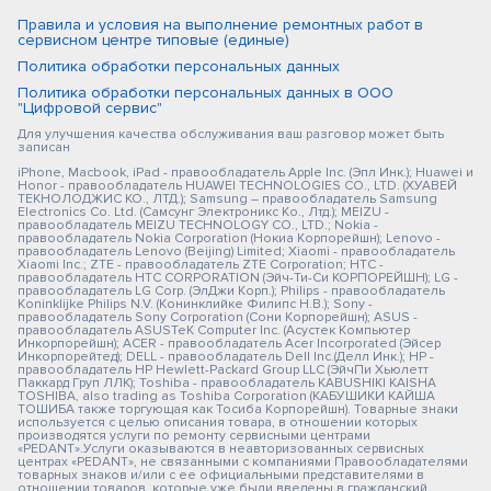
Правила и условия на выполнение ремонтных работ в
сервисном центре типовые (единые)
Политика обработки персональных данных
Политика обработки персональных данных в ООО
"Цифровой сервис"
Для улучшения качества обслуживания ваш разговор может быть
записан
iPhone, Macbook, iPad - правообладатель Apple Inc. (Эпл Инк.); Huawei и
Honor - правообладатель HUAWEI TECHNOLOGIES CO., LTD. (ХУАВЕЙ
ТЕКНОЛОДЖИС КО., ЛТД.); Samsung – правообладатель Samsung
Electronics Co. Ltd. (Самсунг Электроникс Ко., Лтд.); MEIZU -
правообладатель MEIZU TECHNOLOGY CO., LTD.; Nokia -
правообладатель Nokia Corporation (Нокиа Корпорейшн); Lenovo -
правообладатель Lenovo (Beijing) Limited; Xiaomi - правообладатель
Xiaomi Inc.; ZTE - правообладатель ZTE Corporation; HTC -
правообладатель HTC CORPORATION (Эйч-Ти-Си КОРПОРЕЙШН); LG -
правообладатель LG Corp. (ЭлДжи Корп.); Philips - правообладатель
Koninklijke Philips N.V. (Конинклийке Филипс Н.В.); Sony -
правообладатель Sony Corporation (Сони Корпорейшн); ASUS -
правообладатель ASUSTeK Computer Inc. (Асустек Компьютер
Инкорпорейшн); ACER - правообладатель Acer Incorporated (Эйсер
Инкорпорейтед); DELL - правообладатель Dell Inc.(Делл Инк.); HP -
правообладатель HP Hewlett-Packard Group LLC (ЭйчПи Хьюлетт
Паккард Груп ЛЛК); Toshiba - правообладатель KABUSHIKI KAISHA
TOSHIBA, also trading as Toshiba Corporation (КАБУШИКИ КАЙША
ТОШИБА также торгующая как Тосиба Корпорейшн). Товарные знаки
используется с целью описания товара, в отношении которых
производятся услуги по ремонту сервисными центрами
«PEDANT».Услуги оказываются в неавторизованных сервисных
центрах «PEDANT», не связанными с компаниями Правообладателями
товарных знаков и/или с ее официальными представителями в
отношении товаров, которые уже были введены в гражданский