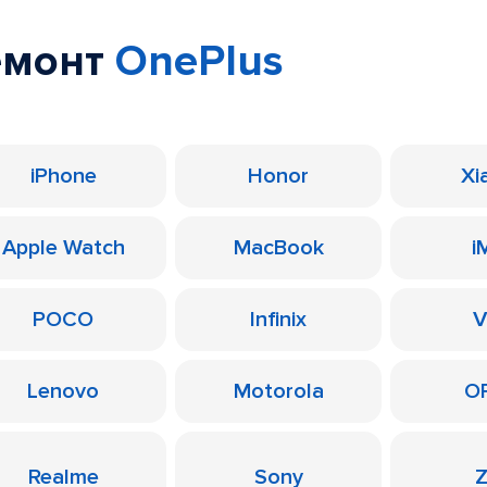
емонт
OnePlus
iPhone
Honor
Xi
Apple Watch
MacBook
i
POCO
Infinix
V
Lenovo
Motorola
O
Realme
Sony