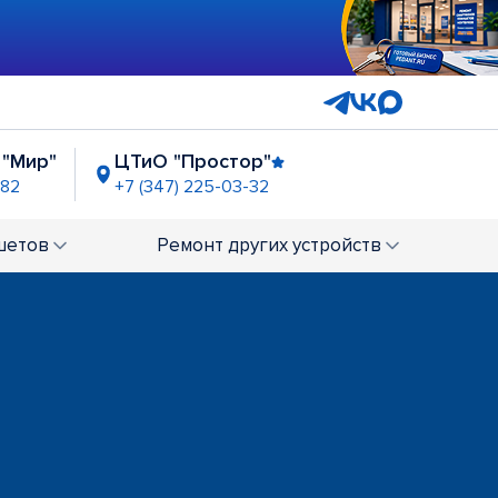
 "Мир"
ЦТиО "Простор"
-82
+7 (347) 225-03-32
овский"
шетов
Ремонт
других устройств