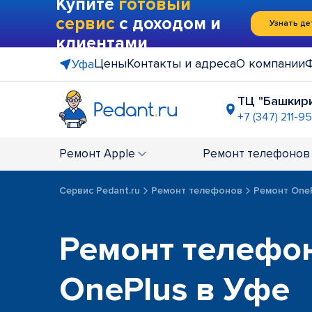
Купите
готовый
сервис
с доходом и
Узнать де
клиентами
Цены
Контакты и адреса
О компании
Уфа
ТЦ "Башкир
+7 (347) 211-9
ТРК "Ирем
+7 (347) 22
Ремонт
Apple
Ремонт
телефонов
Сервис Pedant.ru
Ремонт телефонов
Ремонт One
Ремонт телефо
OnePlus в Уфе