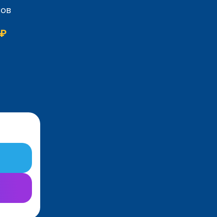
сов
 ₽