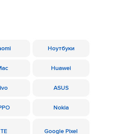
aomi
Ноутбуки
Mac
Huawei
ivo
ASUS
PPO
Nokia
ZTE
Google Pixel