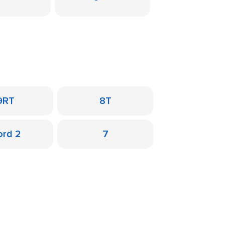
9RT
8T
ord 2
7