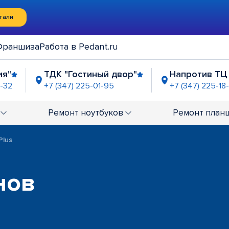
тали
Франшиза
Работа в Pedant.ru
ия"
ТДК "Гостиный двор"
Напротив ТЦ
5-32
+7 (347) 225-01-95
+7 (347) 225-18
ель"
ТЦ "Аркада"
рядом с ТСК "Пер
5-06-39
+7 (347) 225-15-28
+7 (347) 214-95-57
Ремонт
ноутбуков
Ремонт
план
Plus
нов